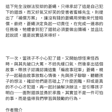
這下完全沒辦法狡辯的蒼蠅，只得承認了這是自己犯
下的錯誤，而又好氣又好笑的受害者蜜蜂先生，則提
出了「補償方案」，讓沒有錢的蒼蠅用勞動來代替賠
償。最終，蒼蠅決定負起一切責任，在完成一連串的
任務後，牠體會到犯了錯就必須要做出彌補，並且比
起說謊，還是說實話來得好。
下一次，當孩子不小心犯了錯，又開始想怪東怪西
時，與其先破口大罵，不妨先緩口氣、然後拿出這個
故事，帶孩子認識認識這隻「編故事冠軍」蒼蠅，親
子一起藉由故事放鬆心情後，先與孩子聊聊、聽聽孩
子的想法，確認他們是否碰上了什麼困難，抑或是真
的不小心才犯錯，再一起討論解決辦法，並引導孩子
明白──面對錯誤並勇於承擔，其實並不是一件可怕
的事，而是值得我們學習與鼓勵的行為。
作者簡介