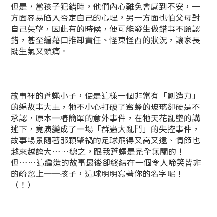
但是，當孩子犯錯時，他們內心難免會感到不安，一
方面容易陷入否定自己的心理，另一方面也怕父母對
自己失望，因此有的時候，便可能發生做錯事不願認
錯，甚至編藉口推卸責任、怪東怪西的狀況，讓家長
既生氣又頭痛。
故事裡的蒼蠅小子，便是這樣一個非常有「創造力」
的編故事大王，牠不小心打破了蜜蜂的玻璃卻硬是不
承認，原本一樁簡單的意外事件，在牠天花亂墜的講
述下，竟演變成了一場「群蟲大亂鬥」的失控事件，
故事場景隨著那顆肇禍的足球飛得又高又遠、情節也
越來越誇大……總之，跟我蒼蠅是完全無關的！
但……這編造的故事最後卻終結在一個令人啼笑皆非
的疏忽上──孩子，這球明明寫著你的名字呢！
（！）