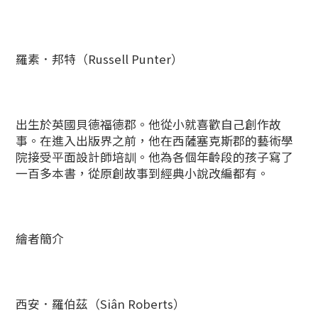
羅素．邦特（Russell Punter）
出生於英國貝德福德郡。他從小就喜歡自己創作故
事。在進入出版界之前，他在西薩塞克斯郡的藝術學
院接受平面設計師培訓。他為各個年齡段的孩子寫了
一百多本書，從原創故事到經典小說改編都有。
繪者簡介
西安．羅伯茲（Siân Roberts）