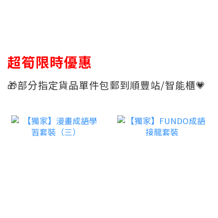
超筍限時優惠
🎁部分指定貨品單件包郵到順豐站/智能櫃💗