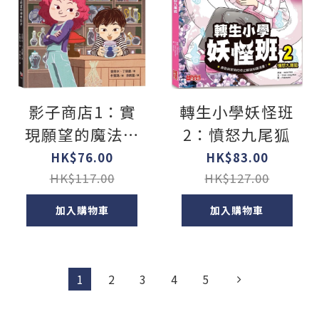
影子商店1：實
轉生小學妖怪班
現願望的魔法影
2：憤怒九尾狐
子
HK$76.00
HK$83.00
HK$117.00
HK$127.00
加入購物車
加入購物車
1
2
3
4
5