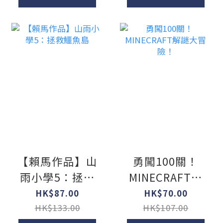
【賴馬作品】山
勇闖100關！
雨小學5：拯救
MINECRAFT解
鱷魚島
謎大冒險！
HK$87.00
HK$70.00
HK$133.00
HK$107.00