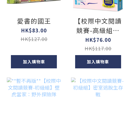
愛書的國王
【校際中文閱讀
競賽-高級組】
HK$83.00
一萬次跳水，換
HK$127.00
HK$76.00
一次發光的機會
HK$117.00
【韓國圖書館、
加入購物車
加入購物車
教育廳推薦，班
書必選青少年成
長小說】