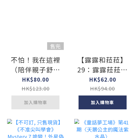
售完
不怕！我在這裡
【露露和菈菈】
（陪伴親子舒緩
29：露露菈菈的
分離焦慮
鬆軟歐姆蕾蛋糕
HK$80.00
HK$62.00
（低年級讀本）
HK$123.00
HK$94.00
加入購物車
加入購物車