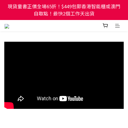
現貨童書正價全場65折！$449包郵香港智能櫃或澳門
幼稚園及小學試卷/練習📚任選3件85折🌟5件75折
自取點！最快2個工作天出貨
prev
next
現貨童書正價全場65折！$449包郵香港智能櫃或澳門
自取點！最快2個工作天出貨