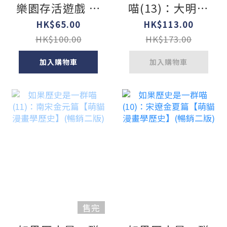
樂園存活遊戲 第
喵(13)：大明皇
五課：狂野猛獸
朝篇【萌貓漫畫
HK$65.00
HK$113.00
篇
學歷史】
HK$100.00
HK$173.00
加入購物車
加入購物車
售完