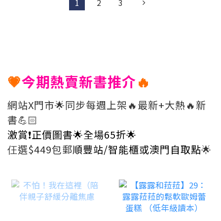
1
2
3
💗
今期熱賣新書推介
🔥
網站X門市🌟同步每週上架🔥最新+大熱🔥新
書💪🏻
激賞❗️正價圖書
🌟
全場
65折🌟
仼選$449包郵
順豐站/智能櫃或澳門自取點
🌟