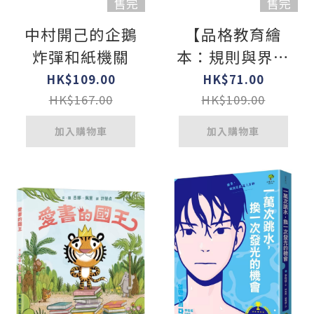
售完
售完
中村開己的企鵝
【品格教育繪
炸彈和紙機關
本：規則與界線
／情緒溝通】 小
HK$109.00
HK$71.00
老虎的100個為
HK$167.00
HK$109.00
什麼不可以？
加入購物車
加入購物車
──在愛與界線
之間，培養孩子
的自律與責任感