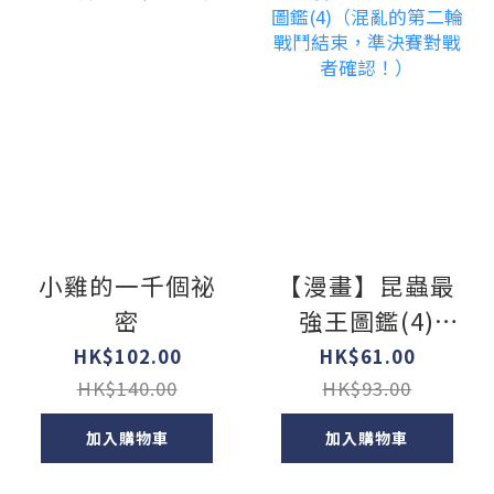
小雞的一千個祕
【漫畫】昆蟲最
密
強王圖鑑(4)
（混亂的第二輪
HK$102.00
HK$61.00
戰鬥結束，準決
HK$140.00
HK$93.00
賽對戰者確
加入購物車
加入購物車
認！）