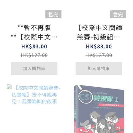
售完
售完
**暫不再版
【校際中文閱讀
**【校際中文閱
競賽-初級組】
讀競賽-初級
密室逃脫生存戰
HK$83.00
HK$83.00
組】壁虎當家：
HK$127.00
HK$127.00
野外探險隊
加入購物車
加入購物車