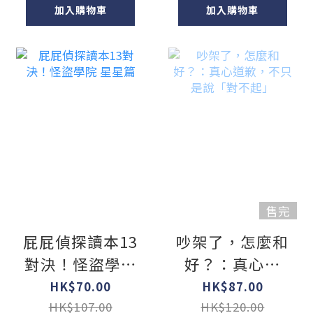
加入購物車
加入購物車
售完
屁屁偵探讀本13
吵架了，怎麼和
對決！怪盜學院
好？：真心道
星星篇
歉，不只是說
HK$70.00
HK$87.00
「對不起」
HK$107.00
HK$120.00