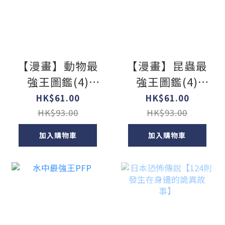
【漫畫】動物最
【漫畫】昆蟲最
強王圖鑑(4)
強王圖鑑(4)
（勢均力敵的猛
（混亂的第二輪
HK$61.00
HK$61.00
獸之爭，戰鬥即
戰鬥結束，準決
HK$93.00
HK$93.00
將進入準決賽！
賽對戰者確
加入購物車
加入購物車
認！）