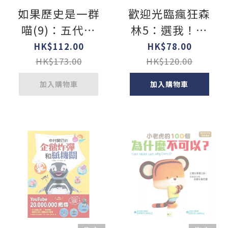
如果歷史是一群
歡迎光臨瘋狂森
喵(9)：五代十
林5：選我！選
國篇【萌貓漫畫
我！
HK$112.00
HK$78.00
學歷史】(暢銷
HK$173.00
HK$120.00
二版)
加入購物車
加入購物車