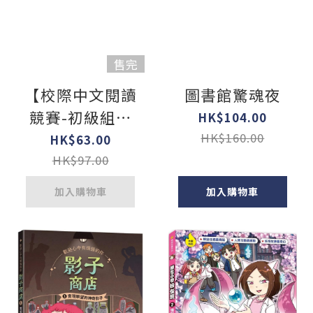
售完
【校際中文閱讀
圖書館驚魂夜
競賽-初級組】
HK$104.00
經典文學：辛巴
HK$160.00
HK$63.00
達奇航記
HK$97.00
加入購物車
加入購物車