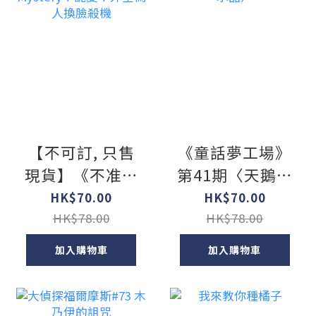
【不可訂, 只售
《童話夢工場》
現貨】《不准尖
第41期〈天鵝公
叫學會》
主的魔法紫水
HK$70.00
HK$70.00
Mystery 7 詭
晶〉
HK$78.00
HK$78.00
變！外星偽人換
加入購物車
加入購物車
臉殺機