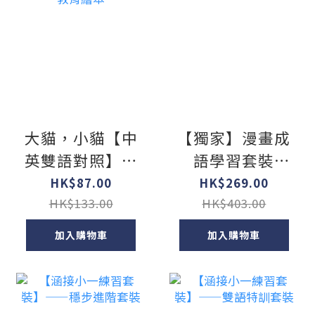
大貓，小貓【中
【獨家】漫畫成
英雙語對照】：
語學習套裝
凱迪克榮譽獎作
（一）
HK$87.00
HK$269.00
品，最動人的生
HK$133.00
HK$403.00
命教育繪本
加入購物車
加入購物車