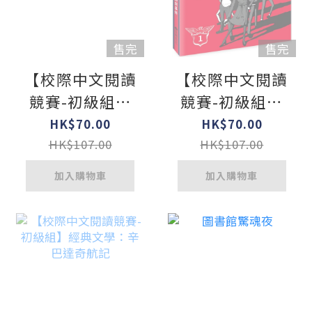
售完
售完
【校際中文閱讀
【校際中文閱讀
競賽-初級組】
競賽-初級組】
捨不得說再見：
少年科學偵探
HK$70.00
HK$70.00
我家貓咪的故事
CSI特搜隊1：天
HK$107.00
HK$107.00
才科學家綁架事
加入購物車
加入購物車
件