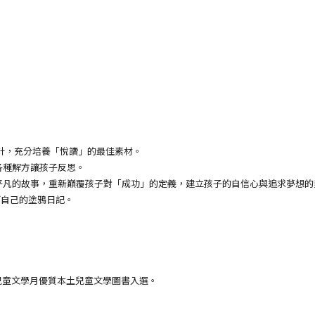
計，充分培養「悅讀」的最佳素材。
各種解方讓孩子反思。
平凡的故事，重新巔覆孩子對「成功」的定義，建立孩子的自信心與追求夢想的
自己的塗鴉日記。
南兒童文學月優質本土兒童文學圖書入選。