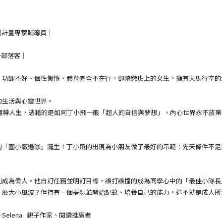
書計畫專家輔導員｜
子部落客｜
課不好、個性懶惰、體育完全不在行，卻暗戀班上的女生，擁有天馬行空的
生活與心靈世界。
轉人生，憑藉的是如同丁小飛一般「超人的自信與夢想」，內心世界永不放棄
國小版遜咖」誕生！丁小飛的出現為小朋友做了最好的示範：先天條件不足
成為偉人。他自訂任務並明訂目標，誤打誤撞的成為同學心中的「最佳小隊長
大小風波？但持有一個夢想並開始記錄、培養自己的能力，這不就是成人所
lena 親子作家、閱讀推廣者