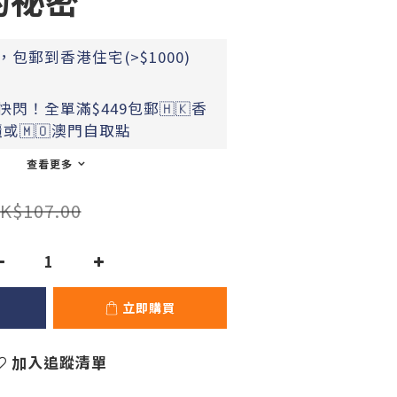
包郵到香港住宅(>$1000)
閃！全單滿$449包郵🇭🇰香
或🇲🇴澳門自取點
查看更多
K$107.00
立即購買
加入追蹤清單