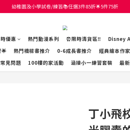
價全場65折！$449包郵香港智能櫃或澳門自取點！最快2
幼稚園及小學試卷/練習📚任選3件85折🌟5件75折
價全場65折！$449包郵香港智能櫃或澳門自取點！最快2
限時優惠
熱門動漫系列
⏰限時清貨區‼️
Disney 
🌟
熱門橋樑書推介
0-6成長書推介
經典繪本作
常見問題
100樓的家活動
涵接小一練習套裝
最新
丁小飛
光膠囊