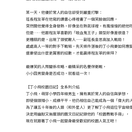
某一天，他優於常人的自信卻受到嚴重打擊：
班長程友莘在他寫的讀書心得裡畫了一個笑臉做回應，
突然間他覺得全身發熱，好像坐在熱氣球裡，有風慢慢的把他
但是……他跟程友莘喜歡的「吸血鬼王子」類型好像差很遠？
更糟糕的是，出現了頭號敵人——副班長金思高加入戰局！
處處高人一等的對手下戰帖，先天條件落後的丁小飛要如何應
還要使出什麼更厲害的招數，才能贏得程友莘的崇拜？
最爆笑的人際關係攻略，最精采的名譽保衛戰，
小小囧男變身是否成功，就看這一次！
【丁小飛校園日記】全系列介紹
丁小飛，萌芽小學四年級男生，擁有異於常人的自信與夢想，
即使個頭矮小、成績平平，他仍相信自己能成為一個「偉大的
為了讓五十年後的人類（和外星人）更了解丁小飛這位宇宙級
決定用幽默又無厘頭的圖文日記記錄他的「校園教戰手冊」，
現在就跟著丁小飛一起變身最受歡迎的校園人氣王吧！