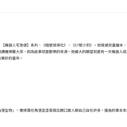
機器人宅急便】系列、《暗號偵探社》、《57號小豹》。她寫過兒童繪本、
邊讀邊捧腹大笑，因為故事就是歡樂的來源。她最大的願望就是有一天機器人成
有美好的童年。
生物」。覺得窩在角落塗塗寫寫比開口跟人聊自己自在許多。擅長的事本來