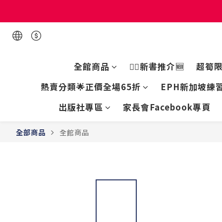
現貨童書正
現貨童書正
全館商品
👍🏻新書推介🆕
超筍
熱賣分類🌟正價全場65折
EPH新加坡練習
出版社專區
家長會Facebook專頁
全部商品
全館商品