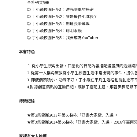
全系列共5冊
◎ 丁小飛校園日記1：時光膠囊的祕密
◎ 丁小飛校園日記2：誰是最佳小隊長？
◎ 丁小飛校園日記3：副班長爭奪戰
◎ 丁小飛校園日記4：聰明眼鏡
◎ 丁小飛校園日記5：我要成為YouTuber
本書特色
１.從小學生視角出發，口語化的日記內容搭配漫畫風的活潑設
2. 從第一人稱角度敘寫小學生校園生活中常出現的事件，提供
3. 即使個頭矮小、功課不好，丁小飛在平凡生活裡也能創造不
4.附錄創意滿點的互動日記，讓孩子搭配主題、跟著步驟記錄下
得獎紀錄
★第2集曾獲2013年第65梯次「好書大家讀」入選 。
★第3集曾獲2014第66梯次「好書大家讀」入選、2016年臺
家裡有大人推薦