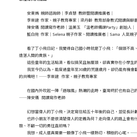
安東媽 親師諮詢師｜李貞慧 教師暨閱讀推廣者｜
李崇建 作家、親子教育專家｜梁丹齡 教育部身教式閱讀與聊
陳安儀 閱讀寫作老師｜溫美玉 「溫老師備課Party」創始人｜
藍白拖 作家｜Selena 親子作家、閱讀推廣者｜Sama 人氣親
看了丁小飛日記，我覺得自己國小時就是丁小飛：「個頭不高、功
遺落人間的貴族。」
這些童年的生活點滴，看似搞笑且無厘頭，卻真實存在小學生的
我至今仍以為，能度過童年至30歲的荒唐歲月，卻仍能有機會翻
的共鳴吧！——李崇建 作家、親子教育專家
在國內外吹起一陣「遜咖風」熱潮的此時，臺灣終於也有自己的「
——陳安儀 閱讀寫作老師
幻想當偉人的丁小飛，決定寫信給五十年後的自己，並從長計劃
也許小朋友不是很清楚偉人的定義為何？走向偉人的路上會有什麼
致、不顧一切的勇往直前嗎？
我想，成人還真需要一顆像丁小飛一樣熱切、積極的心呢。——Se