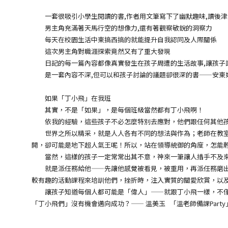
一套很吸引小學生閱讀的書,作者用文筆寫下了幽默趣味,讀後津
男主角充滿著天馬行空的想像力,還有著觀察敏銳的洞察力
每天在校園生活中東搞西搞的就能提升自我認同及人際關係
這次男主角對職涯探索竟然又有了重大發現
日記的每一篇內容都像真實發生在孩子周遭的生活故事,讓孩子
是一套內容不深,但可以和孩子討論的議題卻很深的書——安東
如果「丁小飛」在我班
其實，不是「如果」，是每個班級當然都有丁小飛啊！
依我的經驗，這些孩子不必怎麼特別去應對，他們跟任何其他孩
世界之所以精采，就是人人各有不同的想法與作為；老師在教室裡
開，卻可能是地下超人氣王呢！所以，站在領導統御的角度，怎能
當然，這樣的孩子一定常常出其不意，神來一筆讓人措手不及來
就是派任務給他——先讓他感覺被看見，被重用，再派任務磨出他
較有趣的活動課程來培訓他們，挫折時，注入實質的關愛欣賞，以
讓孩子知道每個人都可能是「偉人」——就跟丁小飛一樣，不僅有
「丁小飛們」沒有機會邁向成功？—— 溫美玉 「溫老師備課Part