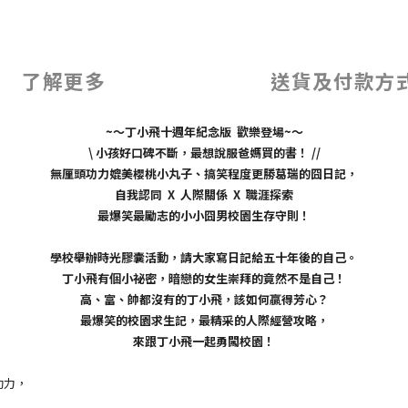
了解更多
送貨及付款方
~～丁小飛十週年紀念版 歡樂登場~～
\ 小孩好口碑不斷，最想說服爸媽買的書！ //
無厘頭功力媲美櫻桃小丸子、搞笑程度更勝葛瑞的囧日記，
自我認同 X 人際關係 X 職涯探索
最爆笑最勵志的小小囧男校園生存守則！
學校舉辦時光膠囊活動，請大家寫日記給五十年後的自己。
丁小飛有個小祕密，暗戀的女生崇拜的竟然不是自己！
高、富、帥都沒有的丁小飛，該如何贏得芳心？
最爆笑的校園求生記，最精采的人際經營攻略，
來跟丁小飛一起勇闖校園！
功力，