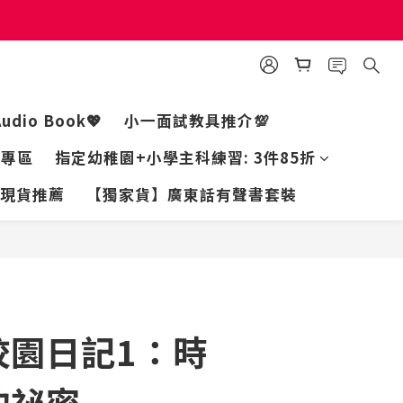
個工作天出貨
個工作天出貨
Audio Book💖
小一面試教具推介💯
家專區
指定幼稚園+小學主科練習: 3件85折
現貨推薦
【獨家貨】廣東話有聲書套裝
立即購買
校園日記1：時
的祕密