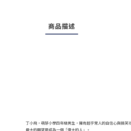
商品描述
丁小飛，萌芽小學四年級男生，擁有超乎常人的自信心與搞笑
最大的願望是成為一個「偉大的人」。