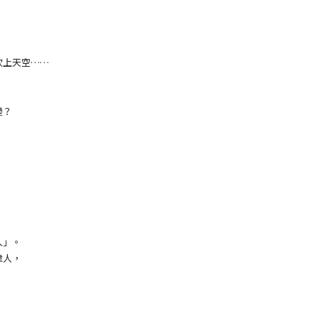
吹上天空……
變？
人」。
偉人，