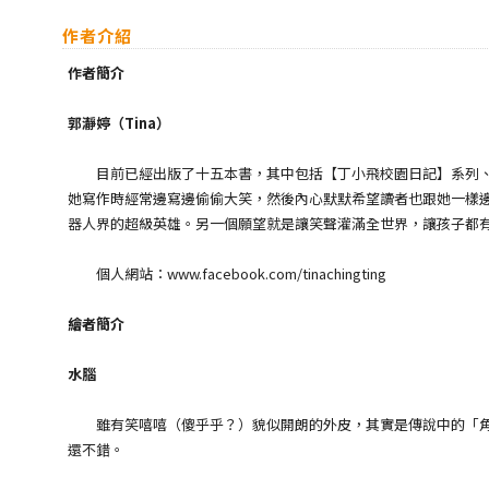
作者介紹
作者簡介
郭瀞婷（Tina）
目前已經出版了十五本書，其中包括【丁小飛校園日記】系列、【
她寫作時經常邊寫邊偷偷大笑，然後內心默默希望讀者也跟她一樣
器人界的超級英雄。另一個願望就是讓笑聲灌滿全世界，讓孩子都
個人網站：www.facebook.com/tinachingting
繪者簡介
水腦
雖有笑嘻嘻（傻乎乎？）貌似開朗的外皮，其實是傳說中的「角落
還不錯。