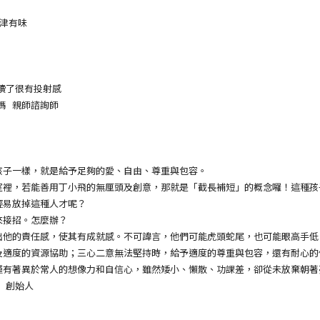
津有味
讀了很有投射感
媽 親師諮詢師
子一樣，就是給予足夠的愛、自由、尊重與包容。
，若能善用丁小飛的無厘頭及創意，那就是「截長補短」的概念囉！這種孩
輕易放掉這種人才呢？
接招。怎麼辦？
的責任感，使其有成就感。不可諱言，他們可能虎頭蛇尾，也可能眼高手低
及適度的資源協助；三心二意無法堅持時，給予適度的尊重與包容，還有耐心的
著異於常人的想像力和自信心，雖然矮小、懶散、功課差，卻從未放棄朝著
y」創始人