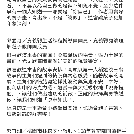
看」，不要以為自己做的是神不知鬼不覺，至少這件
事有一個人知道——那就是「你自己」。作者用實際
的例子畫、寫出來，不是「說教」，這會讓孩子更加
印象深刻！
邱孟月／嘉義縣生活課程輔導團團員、嘉義縣閱讀理
解種子教師團成員
很喜歡這本書的畫風！柔霧溫暖的場景、張力十足的
畫面，光是欣賞圖畫就是美好的視覺饗宴。
很喜歡這本書的故事安排！開頭以第一人稱述說三段
故事的主角們遇到的情況與內心感受，隨著故事的開
展，主角們的情緒開始掙扎波動與焦慮不安。幸好，
便利店中的巧克力捲、遊戲卡與大蚯蚓軟糖「現身提
醒」，讓他們做出適切的補救、正確的抉擇與勇敢道
歉，讓我們知道「原來如此！」
這真的是一本適合小孩獨自閱讀，也適合親子共讀、
班級討論的好書喔！
郭宜珈／桃園市林森國小教師、108年教育部閱讀推手