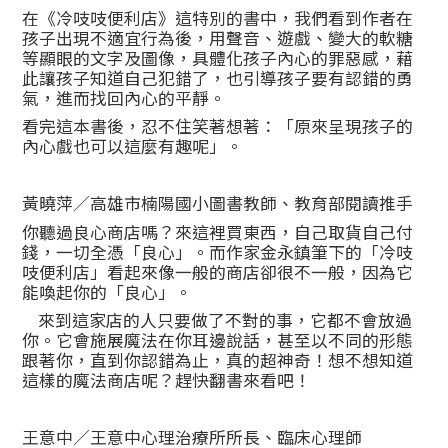
在《冷吱吱便利店》這特別的書中，我們看到作者在
孩子出現不適宜行為後，用聲音、遊戲、變大的軟糖
等顯眼的文字及圖像，具體化孩子內心的罪惡感，藉
此讓孩子知道自己犯錯了，也引導孩子要有認錯的勇
氣，進而找回內心的平靜。
看完這本書後，忍不住笑著想著：「原來呈現孩子的
內心戲也可以這麼有趣呢」。
黃曉萍／高雄市楠陽國小圖書教師、教育部閱讀推手
你聽過良心商店嗎？來這裡買東西，自己取貨自己付
錢，一切全憑「良心」。而作家金永鎮筆下的「冷吱
吱便利店」看起來像一般的商店卻很不一般，因為它
能喚起你的「良心」。
來到這家店的人只要做了不對的事，它都不會放過
你。它會施展魔法在你耳邊說話，甚至以不同的形態
跟著你，直到你認錯為止，真的超神奇！想不想知道
這樣的魔法商店呢？趕快翻書來看吧！
王意中／王意中心理治療所所長、臨床心理師