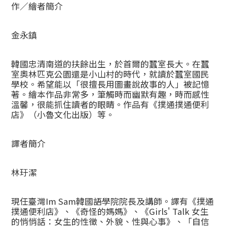
作／繪者簡介
金永鎮
韓國忠清南道的扶餘出生，於首爾的蠶室長大。在蠶
室奧林匹克公園還是小山村的時代，就讀於蠶室國民
學校。希望能以「很擅長用圖畫說故事的人」被記憶
著。繪本作品非常多，筆觸時而幽默有趣，時而感性
溫馨，很能抓住讀者的眼睛。作品有《撲通撲通便利
店》（小魯文化出版）等。
譯者簡介
林玗潔
現任臺灣Im Sam韓國語學院院長及講師。譯有《撲通
撲通便利店》、《奇怪的媽媽》、《Girls' Talk 女生
的悄悄話：女生的性徵、外貌、性與心事》、「自信