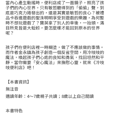
當內心產生動搖時，便利店成了一面鏡子，照亮了孩
子們的內心世界。只有敏哲聽得到的「偷偷」聲，到
底是巧克力捲發出的，還是其實是敏哲的良心？被禮
品卡吞進遊戲的聖洙明明享受到遊戲的樂趣，為何暫
時不想玩遊戲了？寶英拿了別人的傘後，一抬頭，滿
目所見皆是大蚯蚓，要怎麼樣才能回到原本的世界
呢？
孩子們在便利店裡一時糊塗，做了不應該做的事情。
而作者金永鎮為孩子創造一個反省空間，用冷吱吱的
魔法，喚起孩子們心底的良知和勇氣，找回坦然和平
靜。當你需要「安心魔法」來撫慰心靈，就來《冷吱
吱便利店》吧！
【本書資訊】
無注音
適讀年齡：4～7歲親子共讀；8歲以上自己閱讀
本書特色