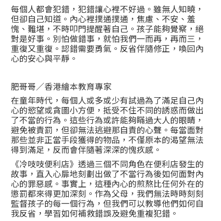
每個人都會犯錯，犯錯讓心裡不好過。雖無人知曉，
但卻自己知道。內心裡撲通撲通，焦慮、不安、羞
愧、難堪，不時叩門提醒著自己。孩子能夠覺察，絕
對是好事。別怕做錯事，就怕我們一而再，再而三，
重復又重復。認錯需要勇氣。反省伴隨修正，喚回內
心的安心與平靜。
肥哥哥／香港繪本教育專家
在童年時代，每個人或多或少有試過為了滿足自己內
心的慾望或貪圖小方便，抵受不住不同的誘惑而做出
了不當的行為。這些行為或許能夠瞞過大人的眼睛，
避免被責罰，但卻無法逃避那自責的心聲。每當面對
那些並非正當手段獲得的物品，不僅原本的渴望無法
得到滿足，反而會伴隨著深深的愧疚感。
《冷吱吱便利店》透過三個不同角色在便利店發生的
故事，直入心扉地刻劃出做了不當行為後如何面對內
心的罪惡感。事實上，這種內心的煎熬比任何外在的
懲罰都來得更加深刻。作為父母，我們無法時時刻刻
監督孩子的每一個行為，但我們可以教導他們如何自
我反省，學習如何補救錯誤及避免重複犯錯。