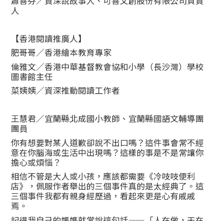
蕭喜芬／資深說故事人、可喜文創股份有限公司負責
人
【香港閱讀推廣人】
肥哥哥／香港繪本教育專家
倫雅文／香港中華基督教會協和小學（長沙灣）學校
圖書館主任
菜姨姨／資深推動閱讀工作者
王慧君／宜蘭縣北成國小教師、宜蘭縣國語文輔導團
團員
你有想要對某人道歉卻說不出口嗎？這件事會常不經
意在你腦海或生活中出現嗎？這樣的事是不是常讓你
擔心或煩惱？
相信不管是大人或小孩，應該都需要《冷吱吱便利
店》，佩服作者舉出的三個事件真的是太經典了。這
三個事件我都有親身經歷過，看起來更是心有戚戚
焉。
記得我自己的媽媽就常說這句話——「人在做，天在