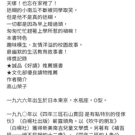
天哪！也忘在家裡了！
迷糊的小南瓜不斷被同學取笑，
但是他不是真的迷糊，
一切都是因為早上睡過頭，
匆匆忙忙趕著上學所惹的禍嘛！
本書特色
趣味橫生、友情洋溢的校園故事，
最幽默的生活教育故事書！
得獎記錄
★誠品《好讀》推薦選書
★文化部優良讀物推薦
作者簡介
高山榮子
一九六六年出生於日本東京，水瓶座，O型。
一九九○年以《四年三班石山貫田 是有點特別的怪傢
伙》（白楊社出版）嶄露頭角。以《吹牛的朋友》
（白楊社）獲得新美南吉兒童文學獎。另著有《補習
班──絕不屈服的十二歲》、《四年二班的人魚公