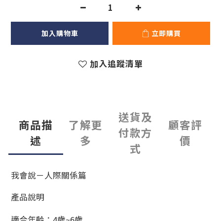
加入購物車
立即購買
加入追蹤清單
送貨及
商品描
了解更
顧客評
付款方
述
多
價
式
我會說－人際關係篇
產品說明
適合年齡：4歲~6歲