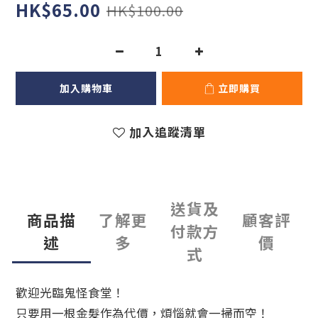
HK$65.00
HK$100.00
加入購物車
立即購買
加入追蹤清單
送貨及
商品描
了解更
顧客評
付款方
述
多
價
式
歡迎光臨鬼怪食堂！
只要用一根金髮作為代價，煩惱就會一掃而空！