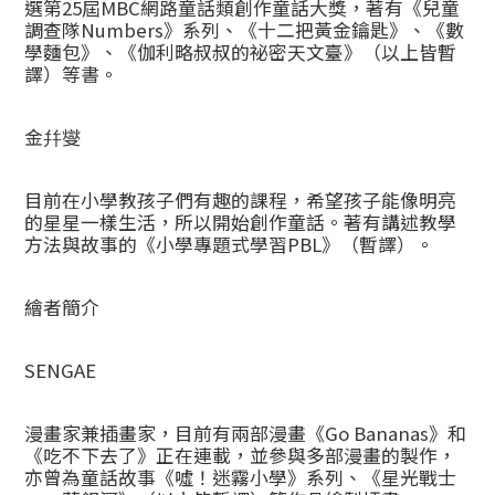
選第25屆MBC網路童話類創作童話大獎，著有《兒童
調查隊Numbers》系列、《十二把黃金鑰匙》、《數
學麵包》、《伽利略叔叔的祕密天文臺》（以上皆暫
譯）等書。
金幷燮
目前在小學教孩子們有趣的課程，希望孩子能像明亮
的星星一樣生活，所以開始創作童話。著有講述教學
方法與故事的《小學專題式學習PBL》（暫譯）。
繪者簡介
SENGAE
漫畫家兼插畫家，目前有兩部漫畫《Go Bananas》和
《吃不下去了》正在連載，並參與多部漫畫的製作，
亦曾為童話故事《噓！迷霧小學》系列、《星光戰士