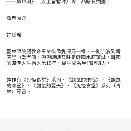
──蘇銀河》（以上皆暫譯）等作品繪製插畫。
譯者簡介
許延瑜
臺東師院語教系畢業後像隻漂鳥一樣，一路流浪到韓
國釜山當老師，兜兜轉轉又駐足韓國水原華城。韓國
的流浪人生邁入第15年，幾乎成為半個韓國人。
譯作有《鬼怪食堂》系列、《鼴鼠的煩惱》、《鼴鼠
的願望》、《鼴鼠的夏天》、《鬼怪食堂》系列（青
林）等書。