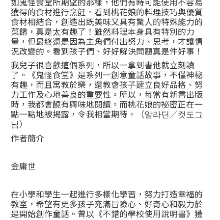
如鬼怪食堂所期望的那樣，他們有時可能使用不容易
獲得的食材進行烹飪。看到桃花娘的料理技巧與優質
食材相結合，創造出既美味又具有驚人的特殊能力的
菜餚，真是太有趣了！雖然料理本身具有特別的力
量，但最終還是因為主角們付出努力、思考，才讓情
況改變的。看到孩子們、好好解決問題真是件好事！
我兒子很喜歡這個系列，所以一拿到書他就立刻讀
了。《鬼怪食堂》是系列一創意童話故事，不僅神秘
有趣，而且寓教於樂，還教會孩子建立良好品格、努
力工作及心地善良的重要性。所以，每當有新書出版
時，我都會饒有興味地閱讀。而桃花娘的祕密正在一
點一點地被揭露，令我相當期待。（알라딘／캣도그
님）
作者簡介
金庸世
在小學和學生一起進行多樣化學習，努力打造幸福的
教室，希望有更多孩子充滿冒險心、好奇心和毅力於
是開始創作童話。曾以《不錯的學校使用說明書》獲