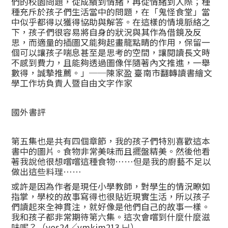
們的校園問題，從成績到情緒，再從情緒到人際；種
種充斥於孩子們生活當中的問題，在「鬼怪食堂」當
中似乎都得以獲得協助與解答。在這樣的情境脈絡之
下，孩子們很容易將自身的狀況與其作為借鏡及反
思，而適量的插圖又能夠起畫龍點睛的作用，保留一
個可以讓孩子喘息甚至是思考的空間，讓閱讀長文時
不感到費力，且能夠透過圖像伴隨著內文推進，一舉
數得，誠摯推薦。」──陳家盈 臺南市翻轉讀書繪文
學工作坊負責人暨自由文字作家
國外書評
第五集也是共有四個章節，我的孩子們特別喜歡這本
書中的圖片。食物非常美味而且擺盤精美。然後他看
著我說他很想嚐嚐這種食物……但是我的廚藝不足以
做出這些料理……
或許是因為作者是現任小學教師，對學生的情況瞭如
指掌，學校的故事寫得也很貼近現實生活，所以孩子
們讀起來全神貫注，就好像是他們自己的故事一樣。
我和孩子都非常期待第六集。這次會嚐到什麼什麼滋
味呢？（yes24／ymkim213 님）