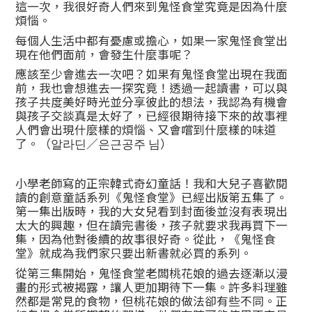
這一次，我很好奇人們來到鬼怪食堂究竟是因為什麼
煩惱。
每個人生活中都有憂慮或擔心，如果一家鬼怪食堂出
現在他們面前，會發生什麼事呢？
應該至少會進去一次吧？如果有鬼怪食堂出現在我面
前，我也會想進去一探究竟！透過一起讀書，可以與
孩子共度美好時光並分享彼此的想法，我認為有機會
與孩子交談真是太好了，已經很期待接下來的故事裡
人們會出現什麼樣的煩惱、又會嚐到什麼樣的味道
了。（알라딘／은근공주 님）
小學老師寫的正宗韓式奇幻童話！我和大兒子喜歡閱
讀的創意童話系列《鬼怪食堂》已經出版第五集了。
第一集出版時，我的大女兒看到封面後並沒有表現出
太大的興趣，但在讀完書後，孩子就要求我再買下一
集，因為他對後續的故事很好奇。從此，《鬼怪食
堂》就成為我們家只要出新書就必買的系列。
從第三集開始，鬼怪食堂老闆桃花娘的過去逐漸以漫
畫的形式被揭露，讓人更加期待下一集。許多料理雖
然都是常見的食物，但桃花娘的做法卻有些不同。正