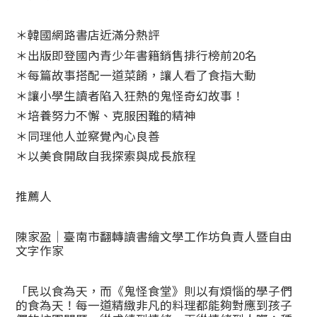
＊韓國網路書店近滿分熱評
＊出版即登國內青少年書籍銷售排行榜前20名
＊每篇故事搭配一道菜餚，讓人看了食指大動
＊讓小學生讀者陷入狂熱的鬼怪奇幻故事！
＊培養努力不懈、克服困難的精神
＊同理他人並察覺內心良善
＊以美食開啟自我探索與成長旅程
推薦人
陳家盈｜臺南市翻轉讀書繪文學工作坊負責人暨自由
文字作家
「民以食為天，而《鬼怪食堂》則以有煩惱的學子們
的食為天！每一道精緻非凡的料理都能夠對應到孩子