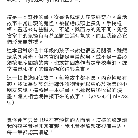
這是一本奇妙的書，從書名就讓人充滿好奇心。童話
故事中常出現的鬼怪，被描繪成頭上長角，手持棍
棒，看起來有些嚇人。不過，與西方的鬼不同，鬼怪
食堂中的鬼怪有時甚至對生活有幫助，而且我認為它
們形象更質樸。
這本書對於低中年級的孩子來說也很容易閱讀，雖然
是系列書籍，但內含的都是單篇故事，並不是一套必
須按順序閱讀的書。也或許因為作者是學校老師，課
堂場景和孩子的情緒描寫得很真實。
這一輯收錄四個故事，每篇故事都不長，內容輕鬆有
趣，我認為對於沉迷課外讀物後難以專心於課業的小
朋友來說，這將是一本好書，也透過最後收錄的漫
畫，讓人相當期待接下來的故事。（yes24／jini8284
님）
鬼怪食堂只會出現在有煩惱的人面前，這樣的設定讓
我的孩子覺得非常有趣，我也覺得讀起來很有意思，
每一集都認真讀過！