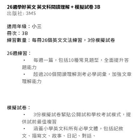
26週學好英文 英文科閱讀理解 + 模擬試卷 3B
出版社: 3MS
適用年級：小三
冊次：3B
練習數量：每冊
26個英文文法練習，3份模擬試卷
26週練習：
·
每週一篇，包括
10種常見題型，全面提升答
題能力
·
超過
200個閱讀理解測考必學詞彙，加強文章
理解能力
模擬試卷：
·
3份模擬試卷緊貼公開試和學校考試模式，提
供試前最佳複習
·
涵蓋小學英文科所有必學文體，包括記敘
文、描寫文、故事、日記、對話、