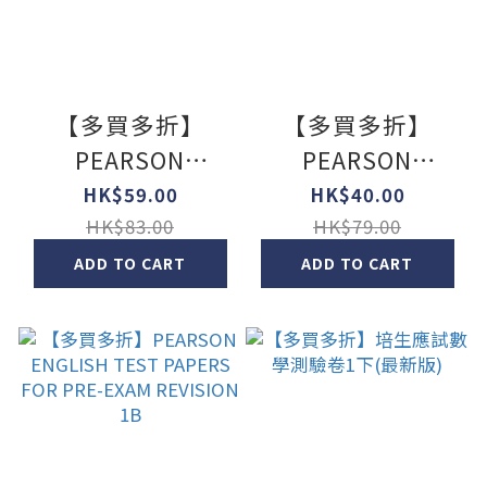
【多買多折】
【多買多折】
PEARSON
PEARSON
LONGMAN LEVEL
ENGLISH TEST
HK$59.00
HK$40.00
UP! ENGLISH
PAPERS FOR PRE-
HK$83.00
HK$79.00
TEST PAPERS 1A
EXAM REVISION
ADD TO CART
ADD TO CART
1A