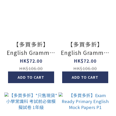
【多買多折】
【多買多折】
English Grammar
English Grammar
Practice & Quiz
Practice & Quiz
HK$72.00
HK$72.00
1000 1B
1000 1A
HK$106.00
HK$106.00
ADD TO CART
ADD TO CART