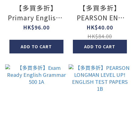
【多買多折】
【多買多折】
Primary English -
PEARSON ENG
Comprehension
INT PRACT FOR
HK$96.00
HK$40.00
and Vocabulary
PRE-EXAM
HK$84.00
1A
REVISION 1B
ADD TO CART
ADD TO CART