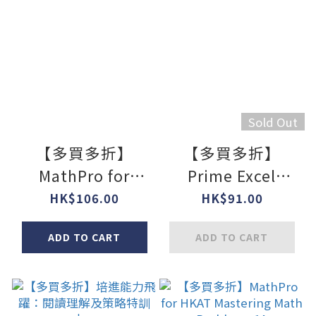
Sold Out
【多買多折】
【多買多折】
MathPro for
Prime Excel
HKAT Mastering
Series: English
HK$106.00
HK$91.00
Math Problems
Grammar
ADD TO CART
ADD TO CART
1B
Practice P1