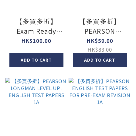
【多買多折】
【多買多折】
Exam Ready
PEARSON
English Grammar
LONGMAN LEVEL
HK$100.00
HK$59.00
500 1A
UP! ENGLISH
HK$83.00
TEST PAPERS 1B
ADD TO CART
ADD TO CART