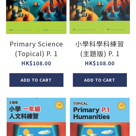
Primary Science
小學科學科練習
(Topical) P. 1
(主題版) P. 1
HK$108.00
HK$108.00
ADD TO CART
ADD TO CART