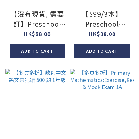
【沒有現貨, 需要
【$99/3本】
訂】Preschool
Preschool
Dinosaurs
Dinosaurs
HK$88.00
HK$88.00
Learning Series
Learning Series
ADD TO CART
ADD TO CART
Science &
Science &
Environment
Environment
Book 3
Book 1