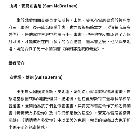
山姆．麥克布雷尼 (Sam McBratney)
生於北愛爾蘭首都貝爾法斯特，山姆．麥克布雷尼畢業於著名學
府三一學院，後來成為職業作家。世界最暢銷繪本之一《猜猜我有多
愛你》，是他寫作生涯中的第五十七本書，也是他在反覆琢磨了六個
月以後，才變成現在四百多字的心血結晶。繼本書之後，他又與安妮
塔．婕朗合作了另一本暢銷書《你們都是我的最愛》。
繪者簡介
安妮塔．婕朗 (Anita Jeram)
出生於英國樸資茅斯，安妮塔．婕朗從小就喜歡動物與繪畫，曾
想過當獸醫或動物園管理員。結婚後，他在曼徹斯特工藝專科學校學
習繪畫，並開始為孩子們創作圖畫書，與麥克布雷尼合作了知名暢銷
書《猜猜我有多愛你》及《你們都是我的最愛》。麥克布雷尼曾讚賞
婕朗在《猜猜我有多愛你》中以柔美的色調，完美的描繪出大兔子和
小兔子間的親密情感。