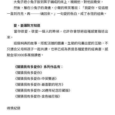
大兔子把小兔子放到葉子鋪成的床上，親親他，對他說晚安，
然後，躺在小兔子的身邊，小聲的微笑著說：「我愛你，從這裡
一直到月亮，再───繞回來。」一句愛的告白，成了永恆的經典。
愛，要讓對方知道
當你很愛、很愛一個人的時候，也許你會想把這種感覺描述出
來。
這個純真的故事，搭配淡雅的圖畫，生動的勾畫出愛的互動，不
只適合父母和孩子一起共讀，也早已成為表達各種愛意的經典書，感
動全球3000多萬個讀者。
《猜猜我有多愛你》系列作品有：
《猜猜我有多愛你》
《猜猜我有多愛你-中英雙語》
《猜猜我有多愛你-最喜歡的地方》
《猜猜我有多愛你-20週年紀念珍藏版》
《猜猜我有多愛你-金色袖珍版》
得獎紀錄