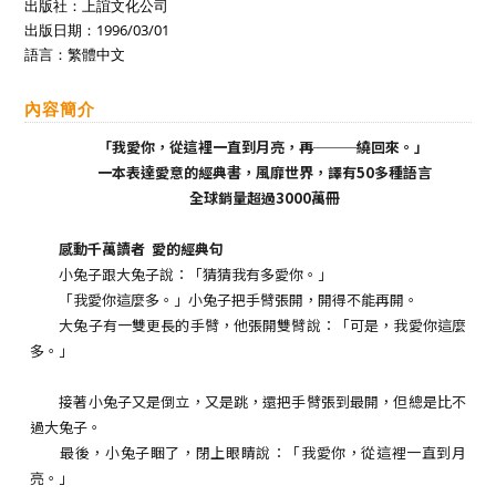
出版社：上誼文化公司
出版日期：1996/03/01
語言：繁體中文
內容簡介
「我愛你，從這裡一直到月亮，再───繞回來。」
一本表達愛意的經典書，風靡世界，譯有50多種語言
全球銷量超過3000萬冊
感動千萬讀者 愛的經典句
小兔子跟大兔子說：「猜猜我有多愛你。」
「我愛你這麼多。」小兔子把手臂張開，開得不能再開。
大兔子有一雙更長的手臂，他張開雙臂說：「可是，我愛你這麼
多。」
接著小兔子又是倒立，又是跳，還把手臂張到最開，但總是比不
過大兔子。
最後，小兔子睏了，閉上眼睛說：「我愛你，從這裡一直到月
亮。」