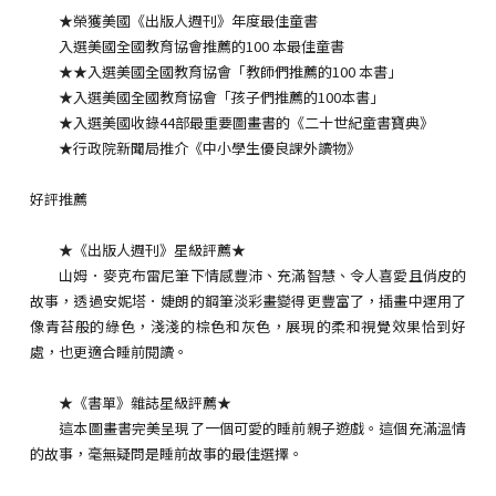
★榮獲美國《出版人週刊》年度最佳童書
入選美國全國教育協會推薦的100 本最佳童書
★★入選美國全國教育協會「教師們推薦的100 本書」
★入選美國全國教育協會「孩子們推薦的100本書」
★入選美國收錄44部最重要圖畫書的《二十世紀童書寶典》
★行政院新聞局推介《中小學生優良課外讀物》
好評推薦
★《出版人週刊》星級評薦★
山姆．麥克布雷尼筆下情感豐沛、充滿智慧、令人喜愛且俏皮的
故事，透過安妮塔．婕朗的鋼筆淡彩畫變得更豐富了，插畫中運用了
像青苔般的綠色，淺淺的棕色和灰色，展現的柔和視覺效果恰到好
處，也更適合睡前閱讀。
★《書單》雜誌星級評薦★
這本圖畫書完美呈現了一個可愛的睡前親子遊戲。這個充滿溫情
的故事，毫無疑問是睡前故事的最佳選擇。