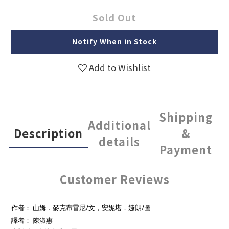
Sold Out
Notify When in Stock
Add to Wishlist
Shipping
Additional
Description
&
details
Payment
Customer Reviews
作者： 山姆．麥克布雷尼/文，安妮塔．婕朗/圖
譯者： 陳淑惠