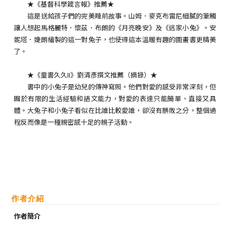
★《基督科學箴言報》推薦★
這是送給孩子們的完美睡前故事。山姆．麥克布雷尼細膩的筆觸
讓人想起馬格麗特．懷茲．布朗的《月亮晚安》及《逃家小兔》。安
妮塔．婕朗繪製的這一對兔子，也使得這本溫暖有趣的圖畫書更精美
了。
★《童書久久II》劉清彥撰文推薦（摘錄）★
書中的小兔子是幼兒的傳神寫照。他們對愛的感受非常深刻，但
囿於有限的生活經驗和語文能力，對愛的表達只能簡單、直接又具
體。大兔子和小兔子看似在比誰比較愛誰，卻沒有勝敗之分，整個過
程反而像是一種親密感十足的親子活動。
作者介紹
作者簡介