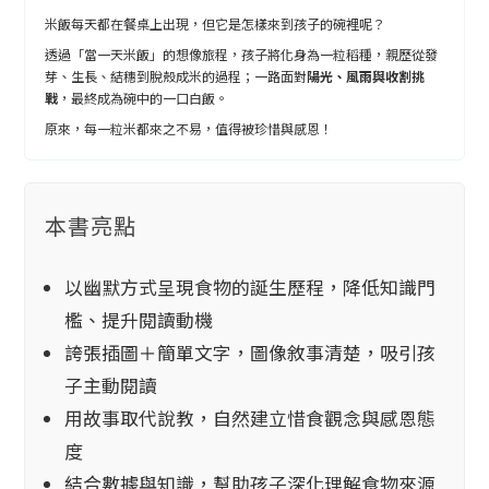
米飯每天都在餐桌上出現，但它是怎樣來到孩子的碗裡呢？
透過「當一天米飯」的想像旅程，孩子將化身為一粒稻種，親歷從發
芽、生長、結穗到脫殼成米的過程；一路面對
陽光、風雨與收割挑
戰
，最終成為碗中的一口白飯。
原來，每一粒米都來之不易，值得被珍惜與感恩！
本書亮點
以幽默方式呈現食物的誕生歷程，降低知識門
檻、提升閱讀動機
誇張插圖＋簡單文字，圖像敘事清楚，吸引孩
子主動閱讀
用故事取代說教，自然建立惜食觀念與感恩態
度
結合數據與知識，幫助孩子深化理解食物來源