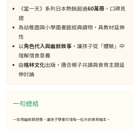
《當一天》系列日本熱銷超過
60萬冊
，口碑見
證
為幼稚園與小學圖書館經典讀物，具教材延伸
性
以
角色代入與幽默敘事
，讓孩子從「體驗」中
理解惜食意義
由
格林文化
出版，適合親子共讀與食育主題延
伸討論
一句總結
一本用幽默與想像，讓孩子學會珍惜每一粒米的食育繪本。