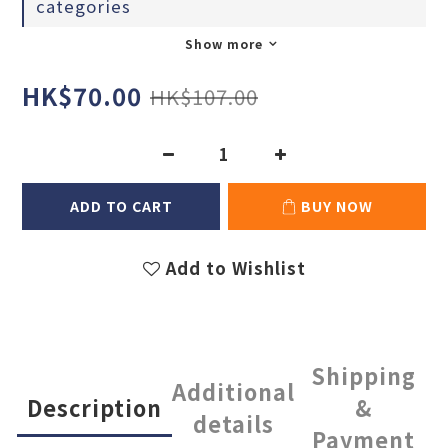
categories
Show more
HK$70.00
HK$107.00
ADD TO CART
BUY NOW
Add to Wishlist
Shipping
Additional
Description
&
details
Payment