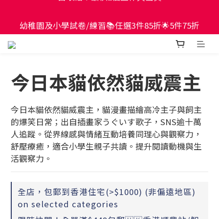
現貨童書正價全場65折！$449包郵香港智能櫃或澳門
幼稚園及小學試卷/練習📚任選3件85折🌟5件75折
自取點！最快2個工作天出貨
現貨童書正價全場65折！$449包郵香港智能櫃或澳門
自取點！最快2個工作天出貨
今日本貓依然貓威震主
今日本貓依然貓威震主，貓漫畫描繪高冷主子與飼主
的爆笑日常；出自插畫家うぐいす歌子，SNS逾十萬
人追蹤。從界線感與情緒互動培養同理心與觀察力，
舒壓療癒，適合小學生親子共讀。提升閱讀動機與生
活觀察力。
全店，包郵到香港住宅(>$1000) (非偏遠地區)
on selected categories