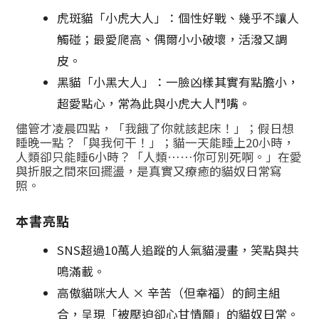
虎斑貓「小虎大人」：個性好戰、幾乎不讓人
觸碰；最愛爬高、偶爾小小破壞，活潑又調
皮。
黑貓「小黑大人」：一臉凶樣其實有點膽小，
超愛點心，常為此與小虎大人鬥嘴。
儘管才凌晨四點，「我餓了你就該起床！」；假日想
睡晚一點？「與我何干！」；貓一天能睡上20小時，
人類卻只能睡6小時？「人類……你可別死啊。」在愛
與折服之間來回擺盪，是真實又療癒的貓奴日常寫
照。
本書亮點
SNS超過10萬人追蹤的人氣貓漫畫，笑點與共
鳴滿載。
高傲貓咪大人 × 辛苦（但幸福）的飼主組
合，呈現「被壓迫卻心甘情願」的貓奴日常。