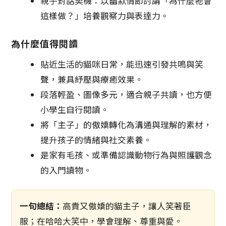
親子對話契機：以幽默情節討論「為什麼牠會
這樣做？」培養觀察力與表達力。
為什麼值得閱讀
貼近生活的貓咪日常，能迅速引發共鳴與笑
聲，兼具紓壓與療癒效果。
段落輕盈、圖像多元，適合親子共讀，也方便
小學生自行閱讀。
將「主子」的傲嬌轉化為溝通與理解的素材，
提升孩子的情緒與社交素養。
是家有毛孩、或準備認識動物行為與照護觀念
的入門讀物。
一句總結：
高貴又傲嬌的貓主子，讓人笑著臣
服；在哈哈大笑中，學會理解、尊重與愛。