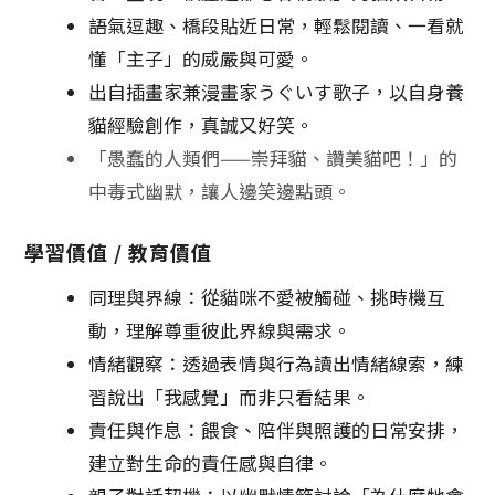
語氣逗趣、橋段貼近日常，輕鬆閱讀、一看就
懂「主子」的威嚴與可愛。
出自插畫家兼漫畫家うぐいす歌子，以自身養
貓經驗創作，真誠又好笑。
「愚蠢的人類們——崇拜貓、讚美貓吧！」的
中毒式幽默，讓人邊笑邊點頭。
學習價值 / 教育價值
同理與界線：從貓咪不愛被觸碰、挑時機互
動，理解尊重彼此界線與需求。
情緒觀察：透過表情與行為讀出情緒線索，練
習說出「我感覺」而非只看結果。
責任與作息：餵食、陪伴與照護的日常安排，
建立對生命的責任感與自律。