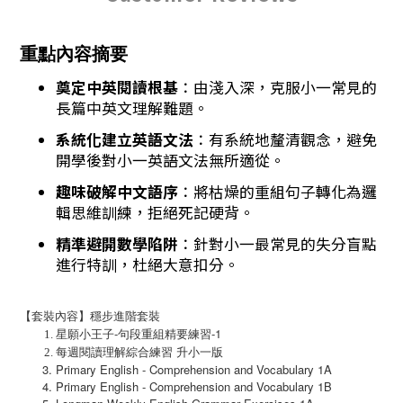
重點內容摘要
奠定中英閱讀根基
：由淺入深，克服小一常見的
長篇中英文理解難題。
系統化建立英語文法
：有系統地釐清觀念，避免
開學後對小一英語文法無所適從。
趣味破解中文語序
：將枯燥的重組句子轉化為邏
輯思維訓練，拒絕死記硬背。
精準避開數學陷阱
：針對小一最常見的失分盲點
進行特訓，杜絕大意扣分。
【套裝內容】穩步進階套裝
-
-1
星願⼩王⼦
句段重組精要練習
每週閱讀理解綜合練習
升⼩⼀版
Primary English - Comprehension and Vocabulary 1A
Primary English - Comprehension and Vocabulary 1B