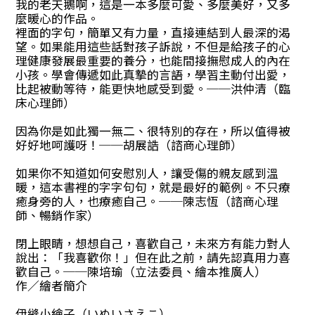
我的老天鵝啊，這是一本多麼可愛、多麼美好，又多
麼暖心的作品。
裡面的字句，簡單又有力量，直接連結到人最深的渴
望。如果能用這些話對孩子訴說，不但是給孩子的心
理健康發展最重要的養分，也能間接撫慰成人的內在
小孩。學會傳遞如此真摯的言語，學習主動付出愛，
比起被動等待，能更快地感受到愛。──洪仲清（臨
床心理師）
因為你是如此獨一無二、很特別的存在，所以值得被
好好地呵護呀！──胡展誥（諮商心理師）
如果你不知道如何安慰別人，讓受傷的親友感到溫
暖，這本書裡的字字句句，就是最好的範例。不只療
癒身旁的人，也療癒自己。──陳志恆（諮商心理
師、暢銷作家）
閉上眼睛，想想自己，喜歡自己，未來方有能力對人
說出：「我喜歡你！」但在此之前，請先認真用力喜
歡自己。──陳培瑜（立法委員、繪本推廣人）
作／繪者簡介
伊縫小繪子（いぬいさえこ）