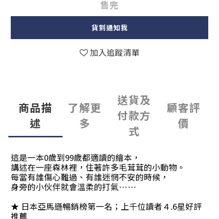
售完
貨到通知我
加入追蹤清單
送貨及
商品描
了解更
顧客評
付款方
述
多
價
式
這是一本0歲到99歲都適讀的繪本，
講述在一座森林裡，住著許多毛茸茸的小動物。
每當有誰傷心難過、有誰迷惘不安的時候，
身旁的小伙伴就會溫柔的打氣……
★ 日本亞馬遜暢銷榜第一名；上千位讀者４.6星好評
推薦