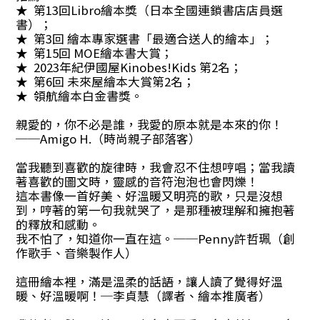
★ 第13回Libro繪本獎（日本全國連鎖書店店員選
書）；
★ 第3回 繪本專家選書「最適合送人的繪本」；
★ 第15回 MOE繪本書大賞；
★ 2023年紀伊國屋Kinobes!Kids 第2名；
★ 第6回 未來屋繪本大賞第2名；
★ 領航繪本白金書獎。
親愛的，你不必是誰，我愛的原本就是本來的你！
──Amigo H.（時尚親子部落客）
當我聽到喜歡的旋律時，我會忍不住想哼唱；當我讀
著喜歡的圖文時，靈感的音符泡泡也會閃爍！
這本書像一首好美、好溫暖又明亮的歌，只是沒想
到，哼著的第一句我就哭了，是那種被理解和擁抱著
的釋放和感動。
我不怕了，知道你一直在這。──Penny許哲珮（創
作歌手、音樂製作人）
這冊繪本裡，滿是溫柔的話語，讓人讀了覺得好溫
暖、好溫暖啊！─李貞慧（譯者、繪本推廣者）