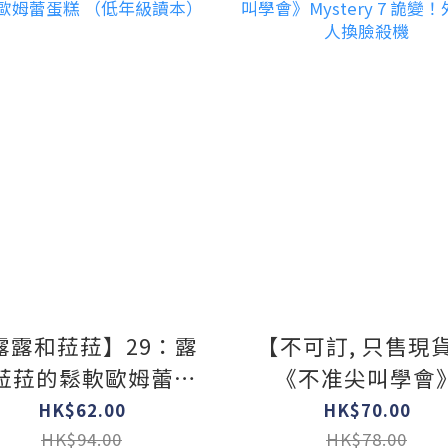
露露和菈菈】29：露
【不可訂, 只售現
菈菈的鬆軟歐姆蕾蛋
《不准尖叫學會
糕 （低年級讀本）
Mystery 7 詭變
HK$62.00
HK$70.00
偽人換臉殺機
HK$94.00
HK$78.00