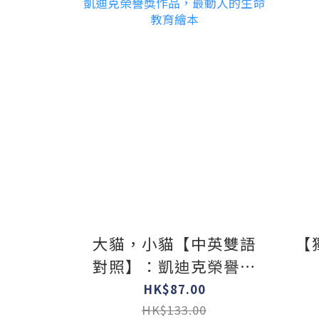
大貓，小貓【中英雙語
【
對照】：凱迪克榮譽獎
作品，最動人的生命教
HK$87.00
育繪本
HK$133.00