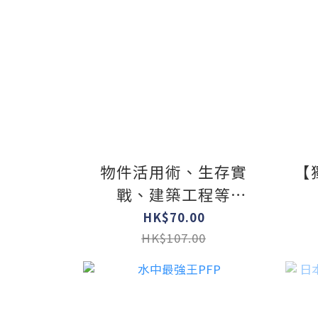
物件活用術、生存實
【
戰、建築工程等
MINECRAFT攻略百寶
HK$70.00
箱最新版
HK$107.00