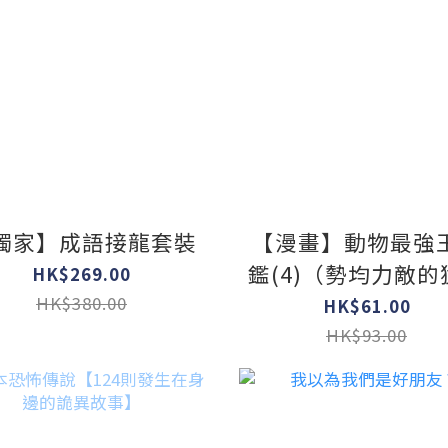
獨家】成語接龍套裝
【漫畫】動物最強
鑑(4)（勢均力敵的
HK$269.00
之爭，戰鬥即將進
HK$380.00
HK$61.00
決賽！
HK$93.00