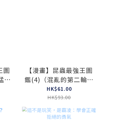
王圖
【漫畫】昆蟲最強王圖
猛獸
鑑(4)（混亂的第二輪戰
入準
鬥結束，準決賽對戰者
HK$61.00
確認！）
HK$93.00