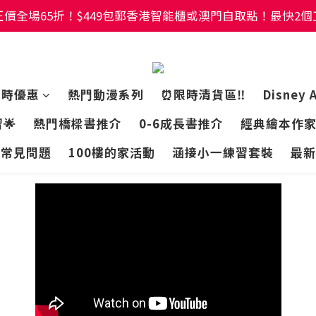
價全場65折！$449包郵香港智能櫃或澳門自取點！最快2
價全場65折！$449包郵香港智能櫃或澳門自取點！最快2
幼稚園及小學試卷/練習📚任選3件85折🌟5件75折
價全場65折！$449包郵香港智能櫃或澳門自取點！最快2
限時優惠
熱門動漫系列
⏰限時清貨區‼️
Disney 
🌟
熱門橋樑書推介
0-6成長書推介
經典繪本作
常見問題
100樓的家活動
涵接小一練習套裝
最新