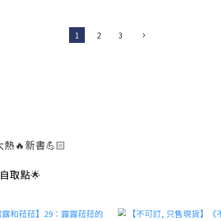
1
2
3
熱🔥新書💪🏻
門自取點
🌟