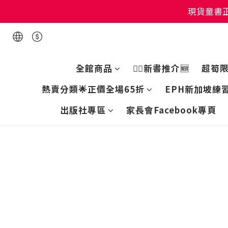
現貨童書正
現貨童書正
現貨童書正
全館商品
👍🏻新書推介🆕
超筍
熱賣分類🌟正價全場65折
EPH新加坡練習
出版社專區
家長會Facebook專頁