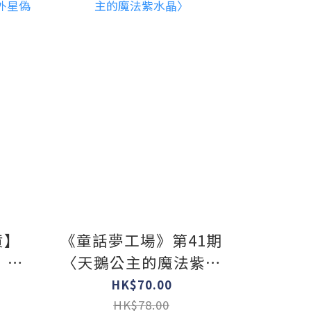
貨】
《童話夢工場》第41期
》
〈天鵝公主的魔法紫水
！外星
晶〉
HK$70.00
HK$78.00