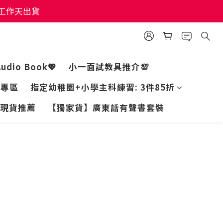
個工作天出貨
個工作天出貨
個工作天出貨
Audio Book💖
小一面試教具推介💯
家專區
指定幼稚園+小學主科練習: 3件85折
現貨推薦
【獨家貨】廣東話有聲書套裝
prev
next