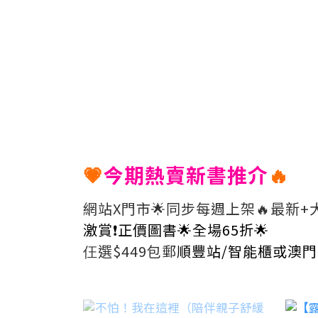
💗
今期熱賣新書推介
🔥
網站X門市🌟同步每週上架🔥最新+大
激賞❗️正價圖書
🌟
全場
65折🌟
仼選$449包郵
順豐站/智能櫃或澳