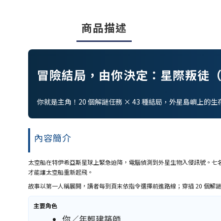
商品描述
冒險結局，由你決定：星際叛徒
你就是主角！20 個解謎任務 × 43 種結局，外星島嶼上
內容簡介
太空船在特伊希亞斯星球上緊急迫降，電腦偵測到外星生物入侵訊號。七
才能讓太空船重新起飛。
故事以第一人稱展開，讀者每到頁末依指令選擇前進路線；穿插 20 個解
主要角色
你／年輕建築師