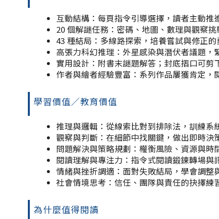
互動結構：每頁指令引導選擇，讀者主動推
20 個解謎任務：密碼、地圖、數理與觀察
43 種結局：多線路探索，培養嘗試與修正的
高張力科幻推理：外星感染與潛伏者議題，
實用設計：附書末謎題解答；封底摺口可剪
作者與繪者經驗豐富：系列作品屢獲肯定，
學習價值／教育價值
推理與邏輯：從線索比對到排除法，訓練系
觀察與判斷：在細節中找關鍵，做出即時決
問題解決與策略規劃：權衡風險、資源與時
閱讀理解與專注力：指令式閱讀鍛鍊轉場與
情緒與挫折調適：面對失敗結局，學會調整
社會情境思考：信任、團隊與責任的抉擇練
為什麼值得閱讀