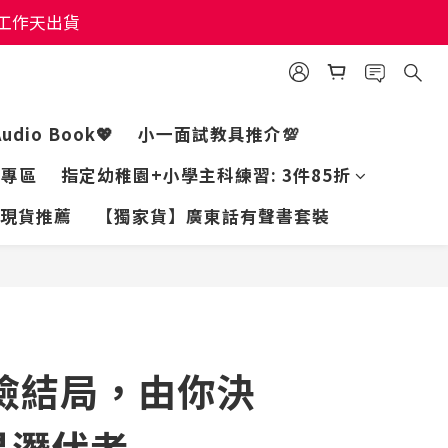
個工作天出貨
個工作天出貨
個工作天出貨
Audio Book💖
小一面試教具推介💯
家專區
指定幼稚園+小學主科練習: 3件85折
現貨推薦
【獨家貨】廣東話有聲書套裝
冒險結局，由你決
星潛伏者