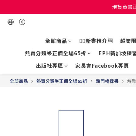
現貨童書正
現貨童書正
現貨童書正
全館商品
👍🏻新書推介🆕
超筍
熱賣分類🌟正價全場65折
EPH新加坡練習
出版社專區
家長會Facebook專頁
全部商品
熱賣分類🌟正價全場65折
熱門橋樑書
解