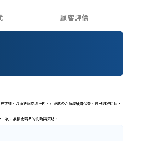
式
顧客評價
輕建築師，必須憑觀察與推理，在被感染之前識破潛伏者、做出關鍵抉擇，
重來一次，累積更精準的判斷與策略。