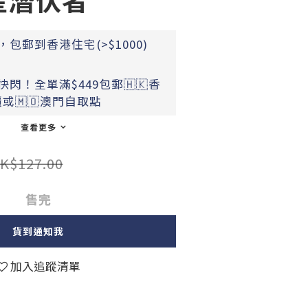
包郵到香港住宅(>$1000)
閃！全單滿$449包郵🇭🇰香
或🇲🇴澳門自取點
查看更多
K$127.00
售完
貨到通知我
加入追蹤清單