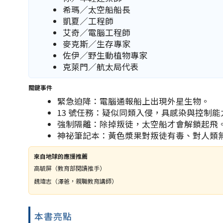
希瑪／太空船船長
凱夏／工程師
艾奇／電腦工程師
麥克斯／生存專家
佐伊／野生動植物專家
克萊門／航太局代表
關鍵事件
緊急迫降：電腦通報船上出現外星生物。
13 號任務：疑似同類入侵，具感染與控制能
強制隔離：除掉叛徒，太空船才會解鎖起飛
神祕筆記本：黃色漿果對叛徒有毒、對人類
來自地球的應援推薦
高毓屏（教育部閱讀推手）
魏瑋志（澤爸，親職教育講師）
本書亮點