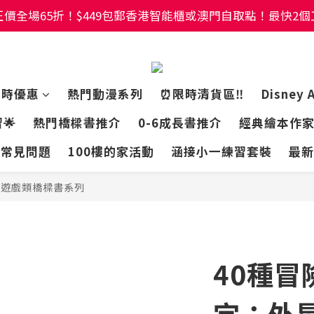
價全場65折！$449包郵香港智能櫃或澳門自取點！最快2
價全場65折！$449包郵香港智能櫃或澳門自取點！最快2
幼稚園及小學試卷/練習📚任選3件85折🌟5件75折
價全場65折！$449包郵香港智能櫃或澳門自取點！最快2
限時優惠
熱門動漫系列
⏰限時清貨區‼️
Disney 
🌟
熱門橋樑書推介
0-6成長書推介
經典繪本作
常見問題
100樓的家活動
涵接小一練習套裝
最新
難遊戲類橋樑書系列
40種
定：外