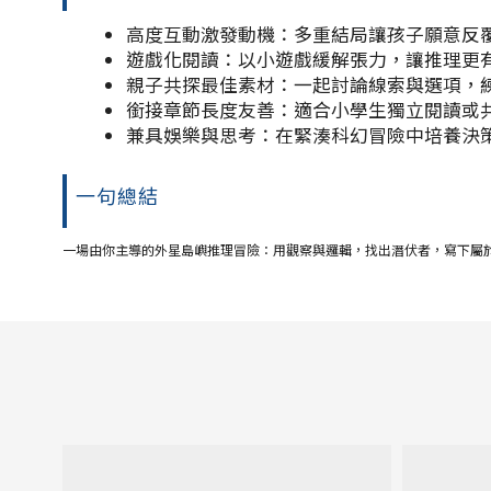
高度互動激發動機：多重結局讓孩子願意反
遊戲化閱讀：以小遊戲緩解張力，讓推理更
親子共探最佳素材：一起討論線索與選項，
銜接章節長度友善：適合小學生獨立閱讀或
兼具娛樂與思考：在緊湊科幻冒險中培養決
一句總結
一場由你主導的外星島嶼推理冒險：用觀察與邏輯，找出潛伏者，寫下屬