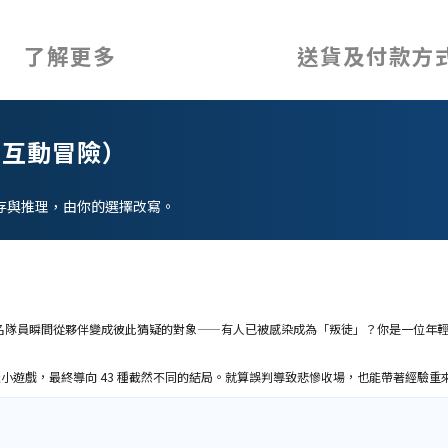
了解更多
送貨及付款方
（互動冒險）
的生存與推理，由你的選擇改寫。
名隊員瞬間從夥伴變成彼此猜疑的對象——有人已被感染成為「叛徒」？你是一位年
謎小遊戲，最終導向 43 種截然不同的結局。就算誤判導致悲慘收場，也能帶著經驗