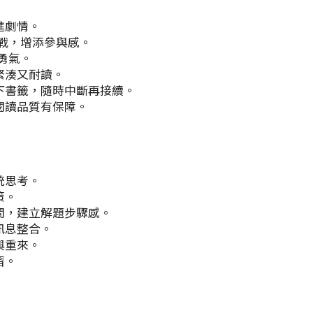
進劇情。
挑戰，增添參與感。
勇氣。
緊湊又耐讀。
下書籤，隨時中斷再接續。
閱讀品質有保障。
統思考。
策。
間，建立解題步驟感。
訊息整合。
與重來。
習。