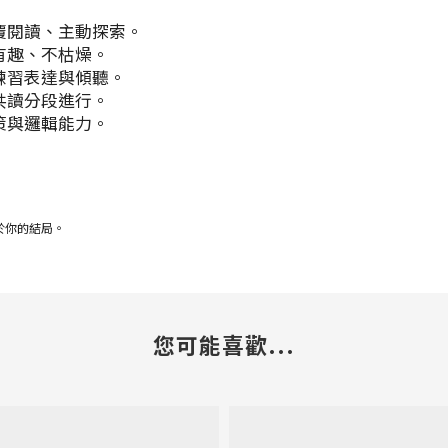
覆閱讀、主動探索。
有趣、不枯燥。
練習表達與傾聽。
共讀分段進行。
策與邏輯能力。
於你的結局。
您可能喜歡...