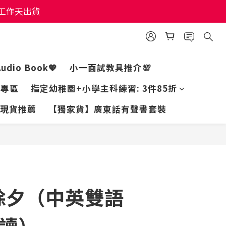
個工作天出貨
個工作天出貨
個工作天出貨
Audio Book💖
小一面試教具推介💯
家專區
指定幼稚園+小學主科練習: 3件85折
現貨推薦
【獨家貨】廣東話有聲書套裝
立即購買
除夕（中英雙語
朗讀）