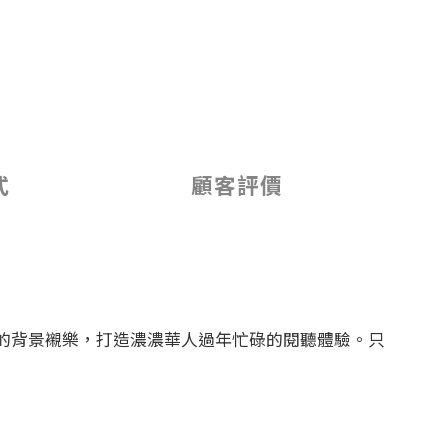
式
顧客評價
的背景襯樂，打造濃濃華人過年忙碌的閱聽體驗。只