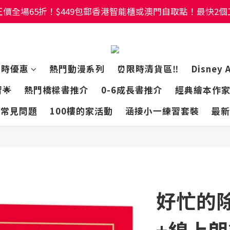
價全場65折！$449包郵香港智能櫃或澳門自取點！最快2
價全場65折！$449包郵香港智能櫃或澳門自取點！最快2
幼稚園及小學試卷/練習📚任選3件85折🌟5件75折
價全場65折！$449包郵香港智能櫃或澳門自取點！最快2
限時優惠
熱門動漫系列
⏰限時清貨區‼️
Disney 
🌟
熱門橋樑書推介
0-6成長書推介
經典繪本作
常見問題
100樓的家活動
涵接小一練習套裝
最新
好忙的
+線上