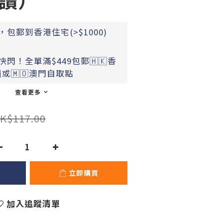
包郵到香港住宅(>$1000)
閃！全單滿$449包郵🇭🇰香
或🇲🇴澳門自取點
查看更多
K$117.00
立即購買
加入追蹤清單