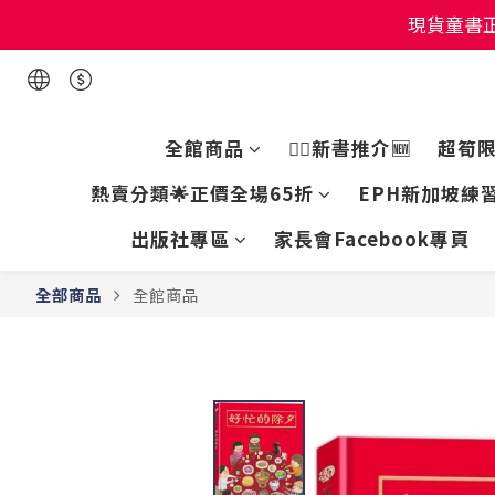
現貨童書正
現貨童書正
現貨童書正
全館商品
👍🏻新書推介🆕
超筍
熱賣分類🌟正價全場65折
EPH新加坡練習
出版社專區
家長會Facebook專頁
全部商品
全館商品