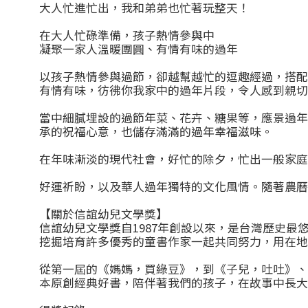
大人忙進忙出，我和弟弟也忙著玩整天！
在大人忙碌準備，孩子熱情參與中
凝聚一家人溫暖團圓、有情有味的過年
以孩子熱情參與過節，卻越幫越忙的逗趣經過，搭
有情有味，彷彿你我家中的過年片段，令人感到親切
當中細膩埋設的過節年菜、花卉、糖果等，應景過
承的祝福心意，也儲存滿滿的過年幸福滋味。
在年味漸淡的現代社會，好忙的除夕，忙出一般家庭
好運祈盼，以及華人過年獨特的文化風情。隨著農
【關於信誼幼兒文學獎】
信誼幼兒文學獎自1987年創設以來，是台灣歷史
挖掘培育許多優秀的童書作家一起共同努力，用在地
從第一屆的《媽媽，買綠豆》，到《子兒，吐吐》、《
本原創經典好書，陪伴著我們的孩子，在故事中長大