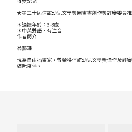
得獎記錄
★第三十屆信誼幼兒文學獎圖畫書創作獎評審委員推
＊適讀年齡：3-8歲
＊中英雙語，有注音
作者簡介
翁藝珊
現為自由插畫家。曾榮獲信誼幼兒文學獎佳作及評審
貓咪陪伴。