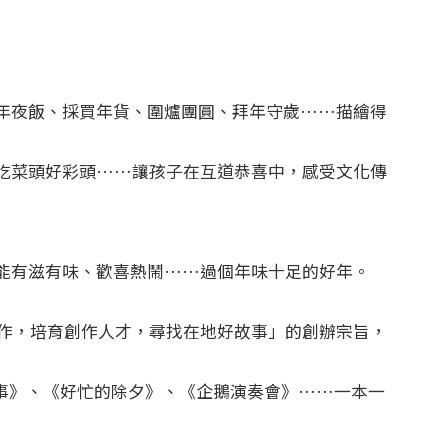
年夜飯、採買年貨、圍爐團圓、拜年守歲……描繪得
吃菜頭好彩頭……讓孩子在互道恭喜中，感受文化傳
能有滋有味、歡喜熱鬧……過個年味十足的好年。
創作，培育創作人才，尋找在地好故事」的創辦宗旨，
貓啟事》、《好忙的除夕》、《企鵝演奏會》……一本一