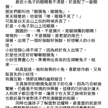
最近小兔子的眼睛看不清楚，於是配了一副眼
鏡，
朋友們都叫他「眼鏡兔、眼鏡兔」。
某天睡覺前，他發現「咦，眼鏡不見了！」
可能是白天去山上玩的時候弄丟了，
於是，小兔子到山上找眼鏡。
圓圓的……咦，不是鏡片，是貓頭鷹的眼睛！
彎彎的……咦，不是鏡腳，是老鼠的尾巴！
接著，出現了一個好無聊好無聊，好想嚇人的小妖
怪，
小妖怪開心得不得了，因為終於有人出現了，
於是他決定好好嚇嚇眼鏡兔，
小妖怪費盡心力，準備伸出長長的舌頭嚇兔子，結
果……
純真豁達、無知無畏的小兔，喜歡惡作劇、又有
點冒失的小妖怪，
有趣互動，情節反轉的幽默組合！
天真無邪的眼鏡兔是孩子的化身，因為巧合躲過
驚嚇，仍舊毫不知情的快樂著。這樣的巧妙設計讓大
人和孩子都忍俊不禁，讓孩子在大笑之餘得到安撫，
也寄託著作者對孩子們充滿關愛的祝願。
同時也讓孩子了解面對恐懼時，最重要的就是保
持一顆輕鬆愉快的心，在生活中隨時保持勇敢和好