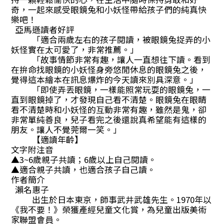
奇，一起來感受眼鏡兔和小妖怪帶給孩子們的純真快
樂吧！
亞馬遜讀者好評
「適合兩歲左右的孩子閱讀，被眼鏡兔捉弄的小
妖怪實在太可愛了，非常推薦。」
「故事情節非常有趣，讓人一直想往下讀。看到
在拚命找眼鏡的小妖怪身旁悠閒休息的眼鏡兔之後，
覺得這本繪本在訊息爆炸的今天讀來別具深意。」
「即使弄丟眼鏡，一樣能照常玩耍的眼鏡兔，一
直到眼鏡掉了，才發現自己看不清楚。眼鏡兔在眼睛
看不清楚時和小妖怪的互動非常有趣，雖然是鬼，卻
非常單純善良，兒子看完之後還說真希望能有這樣的
朋友。讓人不覺莞爾一笑。」
【適讀年齡】
文字附注音
▲3~6歲親子共讀；6歲以上自己閱讀。
▲適合親子共讀，也適合孩子自己讀。
作者簡介
瀨名惠子
出生於日本東京，師事武井武雄先生。1970年以
《我不要！》榮獲產經兒童文化賞，為兒童出版美術
家聯盟會員。