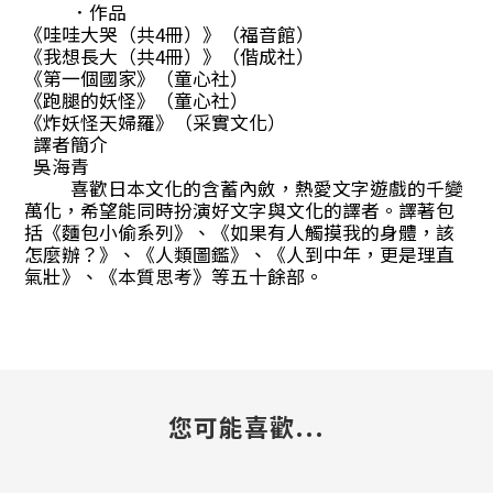
．作品
《哇哇大哭（共4冊）》（福音館）
《我想長大（共4冊）》（偕成社）
《第一個國家》（童心社）
《跑腿的妖怪》（童心社）
《炸妖怪天婦羅》（采實文化）
譯者簡介
吳海青
喜歡日本文化的含蓄內斂，熱愛文字遊戲的千變
萬化，希望能同時扮演好文字與文化的譯者。譯著包
括《麵包小偷系列》、《如果有人觸摸我的身體，該
怎麼辦？》、《人類圖鑑》、《人到中年，更是理直
氣壯》、《本質思考》等五十餘部。
您可能喜歡...