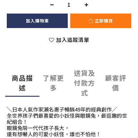
加入購物車
立即購買
加入追蹤清單
送貨及
商品描
了解更
顧客評
付款方
述
多
價
式
╲日本人氣作家瀨名惠子暢銷49年的經典創作╱
全世界孩子們最喜愛的小妖怪與眼鏡兔，最逗趣的世
紀組合！
眼鏡兔陪一代代孩子長大，
還有想嚇人的可愛小妖怪，誰也不怕他！