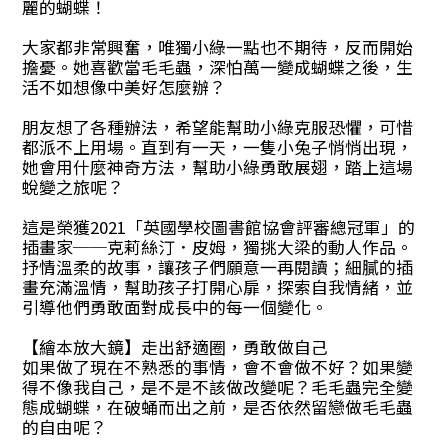
麗的蝴蝶！
大家都非常興奮，唯獨小綠一點也不期待，反而開始
擔憂。她喜歡當毛毛蟲，深怕萬一變成蝴蝶之後，生
活不如想像中美好怎麼辦？
朋友想了各種辦法，希望能幫助小綠克服恐懼，可惜
都派不上用場。直到有一天，一隻小兔子悄悄出現，
她會用什麼神奇方法，幫助小綠勇敢展翅，踏上這場
蛻變之旅呢？
這是榮獲2021「英國學校圖書館協會評審總冠軍」的
插畫家──克莉絲汀．皮姆，獨挑大梁的動人作品。
抒情溫柔的故事，讓孩子們願意一再閱讀；細膩的插
畫充滿溫情，幫助孩子打開心扉，探索自我情緒，並
引導他們勇敢面對成長中的每一個變化。
【繪本放大鏡】走出舒適圈，勇敢做自己
如果做了現在不熟悉的事情，會不會做不好？如果變
得不像我自己，是不是不該做改變呢？毛毛蟲完全變
態成蝴蝶，在破蛹而出之前，是否依然留戀做毛毛蟲
的自由呢？