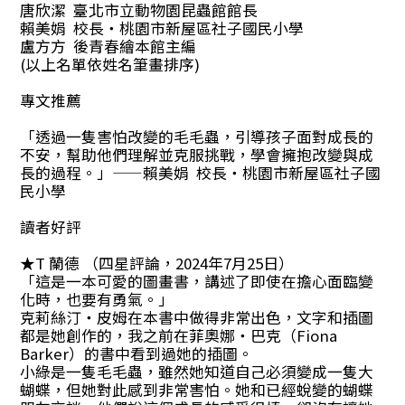
唐欣潔 臺北市立動物園昆蟲館館長
賴美娟 校長‧桃園市新屋區社子國民小學
盧方方 後青春繪本館主編
(以上名單依姓名筆畫排序)
專文推薦
「透過一隻害怕改變的毛毛蟲，引導孩子面對成長的
不安，幫助他們理解並克服挑戰，學會擁抱改變與成
長的過程。」——賴美娟 校長‧桃園市新屋區社子國
民小學
讀者好評
★T 蘭德 （四星評論，2024年7月25日）
「這是一本可愛的圖畫書，講述了即使在擔心面臨變
化時，也要有勇氣。」
克莉絲汀‧皮姆在本書中做得非常出色，文字和插圖
都是她創作的，我之前在菲奧娜‧巴克（Fiona
Barker）的書中看到過她的插圖。
小綠是一隻毛毛蟲，雖然她知道自己必須變成一隻大
蝴蝶，但她對此感到非常害怕。她和已經蛻變的蝴蝶