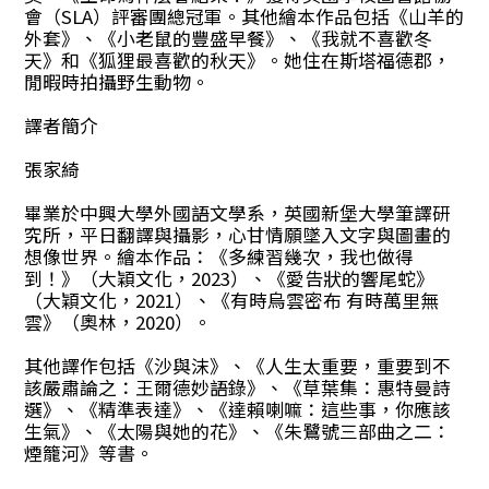
會（SLA）評審團總冠軍。其他繪本作品包括《山羊的
外套》、《小老鼠的豐盛早餐》、《我就不喜歡冬
天》和《狐狸最喜歡的秋天》。她住在斯塔福德郡，
閒暇時拍攝野生動物。
譯者簡介
張家綺
畢業於中興大學外國語文學系，英國新堡大學筆譯研
究所，平日翻譯與攝影，心甘情願墜入文字與圖畫的
想像世界。繪本作品：《多練習幾次，我也做得
到！》（大穎文化，2023）、《愛告狀的響尾蛇》
（大穎文化，2021）、《有時烏雲密布 有時萬里無
雲》（奧林，2020）。
其他譯作包括《沙與沫》、《人生太重要，重要到不
該嚴肅論之：王爾德妙語錄》、《草葉集：惠特曼詩
選》、《精準表達》、《達賴喇嘛：這些事，你應該
生氣》、《太陽與她的花》、《朱鷺號三部曲之二：
煙籠河》等書。