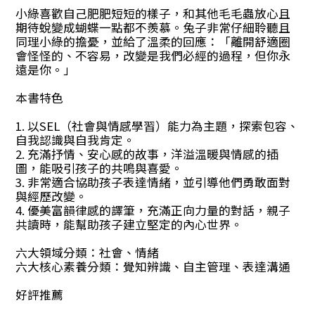
小綠喜歡自己肥肥短短的樣子，和其他毛毛蟲放心且
期待蛻變成蝴蝶一點都不羨慕。兔子非常仔細聆聽且
同理小綠的擔憂，並給了溫柔的回應：「離開舒適圈
會怪怪的、不容易，改變是我們必經的過程，但你永
遠是你。」
本書特色
1. 以SEL（社會與情感學習）能力為主題，探索包容、
自我認識與自我肯定。
2. 充滿抒情、安心感的故事，洋溢溫暖與情感的插
圖，能吸引孩子的共鳴與喜愛。
3. 非常適合協助孩子表達情緒，並引導他們勇敢面對
與經歷改變。
4. 優美富韻律感的譯筆，充滿正向力量的對話，親子
共讀時，能幫助孩子建立堅定的內心世界。
六大領域分類：社會、情緒
六大核心素養分類：覺知辨識、自主管理、表達溝通
好評推薦