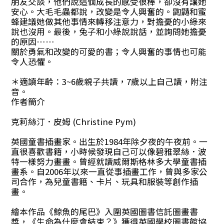
朋友交談，他們說這個成長的感受很棒，卻沒有讓她
安心。大毛毛蟲都說，改變是令人興奮的。鼩鼱和蜜
蜂建議她做其他事情來轉移注意力，對擔憂的小綠來
說也沒用。最後，兔子和小綠說說話，並詢問她擔憂
的原因……
關於勇氣和改變的可愛的書；令人興奮的事情也可能
令人恐懼。
＊適讀年齡：3~6歲親子共讀，7歲以上自己讀，附注
音。
作者簡介
克莉絲汀．皮姆 (Christine Pym)
英國童書插畫家。出生於1984年除夕夜的午夜前。一
直很喜歡書籍，小時候發現自己可以像碧雅翠絲．波
特一樣努力畫畫。曾經就讀威爾斯格林多大學童書插
畫系。自2006年以來一直從事插畫工作，曾與多家公
司合作，為兒童書籍、卡片、玩具和服裝等創作插
畫。
繪本作品《鯨魚的尾巴》入圍英國圖書信託圖畫書
獎，《生命為什麼會結束？》獲得英國學校圖書館協