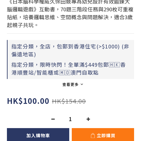
《日本腦科學權威久保田競專為幼兒設計有效鍛鍊大
腦邏輯遊戲》互動書，70題三階段任務與290枚可重複
貼紙，培養邏輯思維、空間概念與問題解決，適合3歲
起親子共玩。
指定分類，全店，包郵到香港住宅(>$1000) (非
偏遠地區)
指定分類，限時快閃！全單滿$449包郵🇭🇰香
港順豐站/智能櫃或🇲🇴澳門自取點
查看更多
HK$100.00
HK$154.00
加入購物車
立即購買