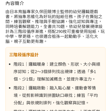
內容簡介
由日本育腦專家久保田競博士監修的幼兒邏輯遊戲
書，將抽象思維化為好玩的貼紙任務。孩子在撕貼之
間，練習觀察、推理與手眼協調，強化認知與專注，
同時培養解題能力。全書共70題，依幼兒發展規律設
計為三階段循序漸進，搭配290枚可重複使用貼紙，玩
中學、學更穩。也很適合祖孫一起動動手、活化大
腦，親子互動更有趣。
三階段循序設計
階段1｜邏輯暖身：建立顏色、形狀、大小與順
序認知；從2～3個排列找出規律；透過「多1
個、少1個」理解加減概念，並提升專注力。
階段2｜邏輯啟動：融入點心屋、運動會等情
境，從剪影辨識到拼圖缺口尋找；練習「平均
分配」與依規則排列，強化觀察與記憶。