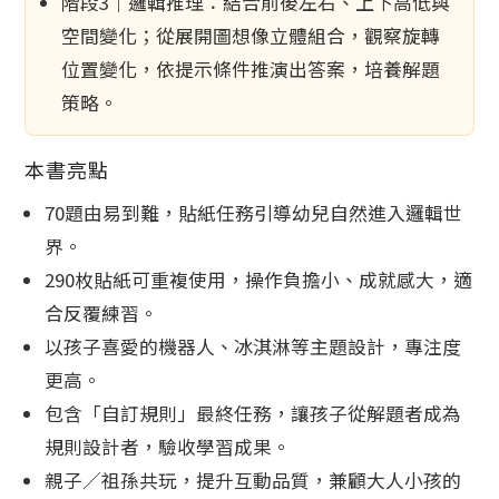
階段3｜邏輯推理：結合前後左右、上下高低與
空間變化；從展開圖想像立體組合，觀察旋轉
位置變化，依提示條件推演出答案，培養解題
策略。
本書亮點
70題由易到難，貼紙任務引導幼兒自然進入邏輯世
界。
290枚貼紙可重複使用，操作負擔小、成就感大，適
合反覆練習。
以孩子喜愛的機器人、冰淇淋等主題設計，專注度
更高。
包含「自訂規則」最終任務，讓孩子從解題者成為
規則設計者，驗收學習成果。
親子／祖孫共玩，提升互動品質，兼顧大人小孩的