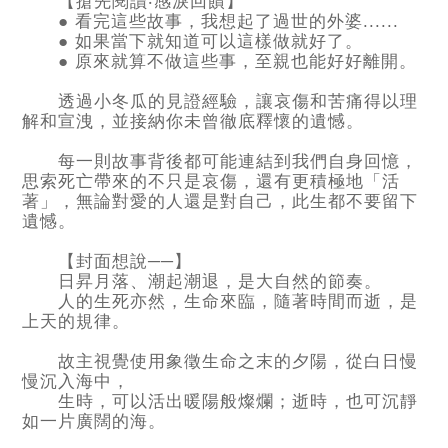
【搶先閱讀‧感淚回饋】
● 看完這些故事，我想起了過世的外婆......
● 如果當下就知道可以這樣做就好了。
● 原來就算不做這些事，至親也能好好離開。
透過小冬瓜的見證經驗，讓哀傷和苦痛得以理
解和宣洩，並接納你未曾徹底釋懷的遺憾。
每一則故事背後都可能連結到我們自身回憶，
思索死亡帶來的不只是哀傷，還有更積極地「活
著」，無論對愛的人還是對自己，此生都不要留下
遺憾。
【封面想說──】
日昇月落、潮起潮退，是大自然的節奏。
人的生死亦然，生命來臨，隨著時間而逝，是
上天的規律。
故主視覺使用象徵生命之末的夕陽，從白日慢
慢沉入海中，
生時，可以活出暖陽般燦爛；逝時，也可沉靜
如一片廣闊的海。