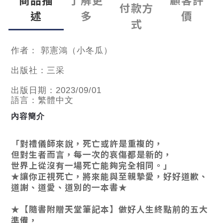
付款方
述
多
價
式
作者： 郭憲鴻（小冬瓜）
出版社：三采
出版日期：2023/09/01
語言：繁體中文
內容簡介
「對禮儀師來說，死亡或許是重複的，
但對生者而言，每一次的哀傷都是新的，
世界上從沒有一場死亡能夠完全相同。」
★讓你正視死亡，將來能與至親摯愛，好好道歉、
道謝、道愛、道別的一本書★
★【隨書附贈天堂筆記本】做好人生終點前的五大
準備，