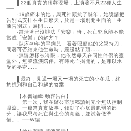
▌22個真實的殯葬現場，上演著不只22種人生
──
‧19歲癌末的她，與死神頑抗了幾年，她說請把
告別式安排在生日那天，於是一場別開生面的「生
前告別式」展開……
‧當活著已沒辦法「安樂」時，死亡究竟能不能
當成「安樂」的解方？
‧臥床40年的罕病兒，看著照顧他的父親持刀，
問著可否結束他生命時，緩緩點了頭……
‧無論怎樣被冷眼，他依然每天在同性伴侶的靈
堂外，無聲流淚陪伴。有時死亡揭開的，是難以承
受的祕密……
▌最終，見過一場又一場的死亡的小冬瓜，終
於找到和自己和解的答案……
【本書編輯‧動容告白】
「第一次，我在辦公室讀稿讀到完全無法控制
眼淚。一篇篇真實故事，觸動了心底最脆弱的部
分，讓我思考死亡與生命的意義，並試著做準
備。」──W編