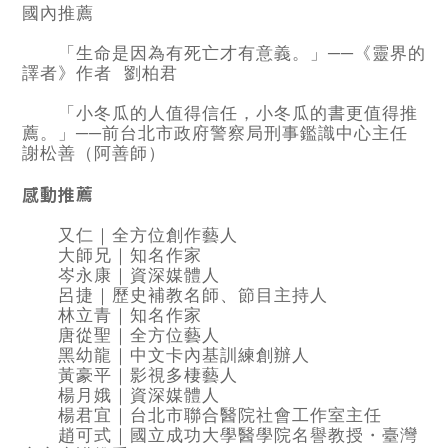
國內推薦
「生命是因為有死亡才有意義。」──《靈界的
譯者》作者 劉柏君
「小冬瓜的人值得信任，小冬瓜的書更值得推
薦。」──前台北市政府警察局刑事鑑識中心主任
謝松善（阿善師）
感動推薦
又仁｜全方位創作藝人
大師兄｜知名作家
岑永康｜資深媒體人
呂捷｜歷史補教名師、節目主持人
林立青｜知名作家
唐從聖｜全方位藝人
黑幼龍｜中文卡內基訓練創辦人
黃豪平｜影視多棲藝人
楊月娥｜資深媒體人
楊君宜｜台北市聯合醫院社會工作室主任
趙可式｜國立成功大學醫學院名譽教授・臺灣