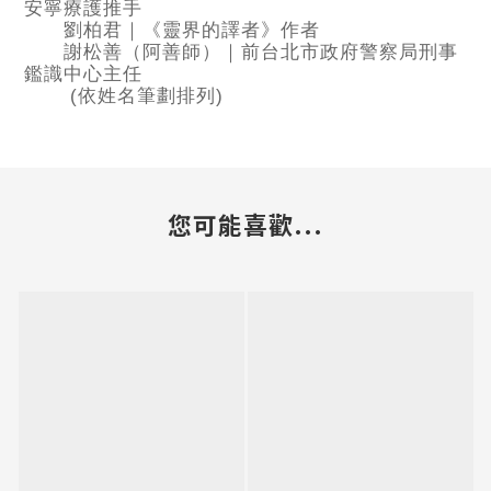
安寧療護推手
劉柏君｜《靈界的譯者》作者
謝松善（阿善師）｜前台北市政府警察局刑事
鑑識中心主任
(依姓名筆劃排列)
您可能喜歡...