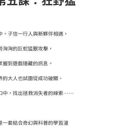
中，子信一行人與新夥伴相遇，
勢洶洶的巨蛇猛獸攻擊，
掌握到遊戲隱藏的訊息。
界的大人也試圖從成功破關、
口中，找出拯救消失者的線索……
是一套結合奇幻與科普的學習漫