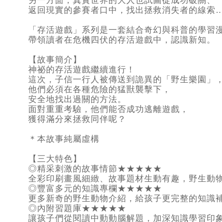
另一方面，真實世界的大人也試圖從成功破關、
返回現實的參賽者口中，找出拯救消失者的線索
「存活遊戲」系列是一套結合奇幻與科普的學習
帶領讀者在危機四伏的存活遊戲中，認識新知。
【故事簡介】
神祕的存活遊戲繼續進行！
這次，子信一行人被傳送到詭異的「野生樂園」
他們必須在各種危險的猛獸襲擊下，
安全地找出過關的方法。
面對重重考驗，他們能否成功逃離遊戲，
獲得滿分來拯救同伴呢？
＊本故事純屬虛構
【三大特色】
◎精采刺激的故事情節★★★★★
全彩印刷畫風細緻、故事題材生動有趣，野生動
◎豐富多元的知識專欄★★★★★
更多新奇的野生動物介紹，給孩子更完整的知識
◎內附習題庫★★★★★
讓孩子們從閱讀中動動腦解題，加深知識學習印