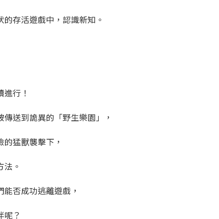
伏的存活遊戲中，認識新知。
續進行！
被傳送到詭異的「野生樂園」，
險的猛獸襲擊下，
方法。
們能否成功逃離遊戲，
伴呢？