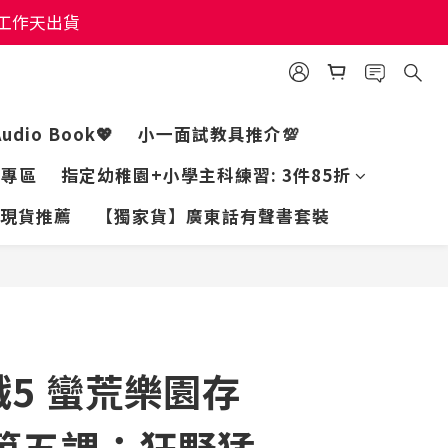
個工作天出貨
個工作天出貨
個工作天出貨
Audio Book💖
小一面試教具推介💯
家專區
指定幼稚園+小學主科練習: 3件85折
現貨推薦
【獨家貨】廣東話有聲書套裝
立即購買
5 蠻荒樂園存
 第五課：狂野猛