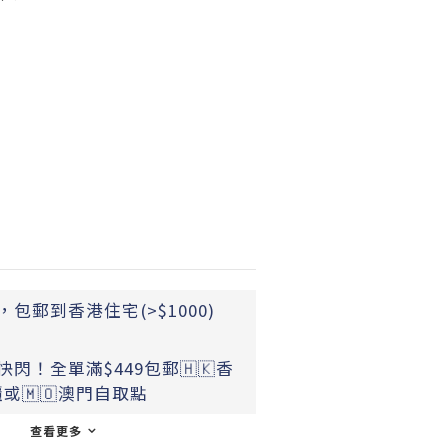
包郵到香港住宅(>$1000)
閃！全單滿$449包郵🇭🇰香
或🇲🇴澳門自取點
查看更多