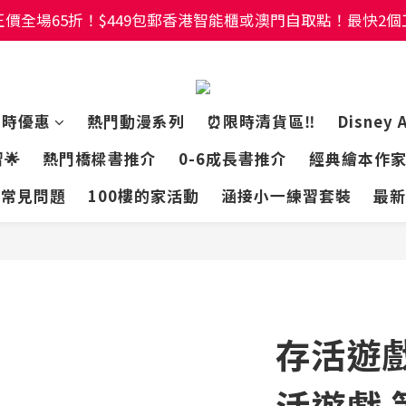
價全場65折！$449包郵香港智能櫃或澳門自取點！最快2
價全場65折！$449包郵香港智能櫃或澳門自取點！最快2
幼稚園及小學試卷/練習📚任選3件85折🌟5件75折
價全場65折！$449包郵香港智能櫃或澳門自取點！最快2
限時優惠
熱門動漫系列
⏰限時清貨區‼️
Disney 
🌟
熱門橋樑書推介
0-6成長書推介
經典繪本作
常見問題
100樓的家活動
涵接小一練習套裝
最新
存活遊戲
活遊戲