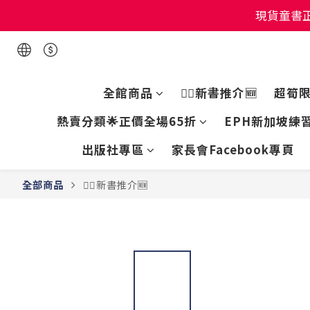
現貨童書正
現貨童書正
現貨童書正
全館商品
👍🏻新書推介🆕
超筍
熱賣分類🌟正價全場65折
EPH新加坡練習
出版社專區
家長會Facebook專頁
全部商品
👍🏻新書推介🆕