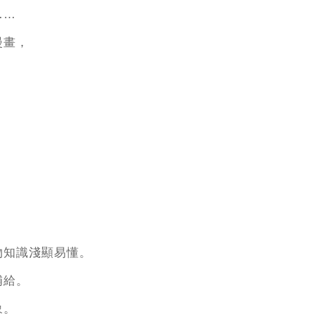
……
漫畫，
，
物知識淺顯易懂。
補給。
象。