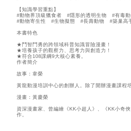
【知識學習重點】
#動物界頂級獵食者 #隱形的透明生物 #有毒動
#動物寄生性 #生物擬態 #長壽動物 #築巢高
本書特色
★鬥智鬥勇的跨領域科普知識冒險漫畫！
★培養孩子的觀察力、思考力與創造力！
★符合108課綱9大核心素養。
作者簡介
故事：韋榮
黃龍動漫培訓中心的創辦人。除了開辦漫畫課程
漫畫：黃慶榮
資深漫畫家、曾編繪《KK小超人》、《KK小奇
作。