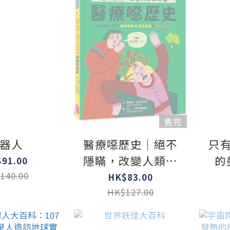
售完
器人
醫療噁歷史｜絕不
只
隱瞞，改變人類的
的
91.00
命運！從短命變長
140.00
HK$83.00
壽，暗黑實驗ｘ科
HK$127.00
學進展的醫學演化
史