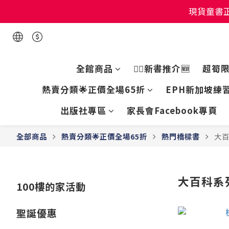
現貨童書正
現貨童書正
現貨童書正
全館商品
👍🏻新書推介🆕
超筍
熱賣分類🌟正價全場65折
EPH新加坡練習
出版社專區
家長會Facebook專頁
全部商品
熱賣分類🌟正價全場65折
熱門橋樑書
大
大百科系
100樓的家活動
聖誕優惠