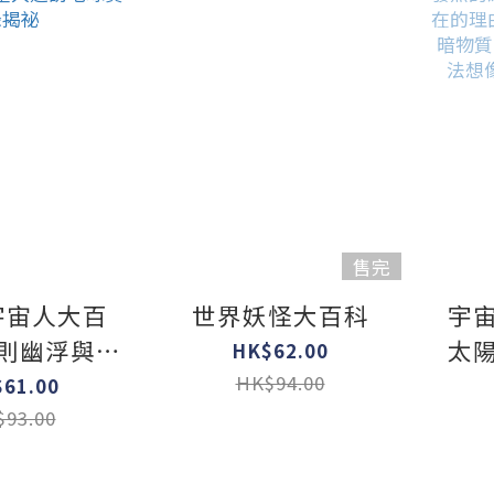
售完
&宇宙人大百
世界妖怪大百科
宇
7則幽浮與外
太
HK$62.00
訪地球實錄
因X
HK$94.00
61.00
揭祕
在的
93.00
的
充