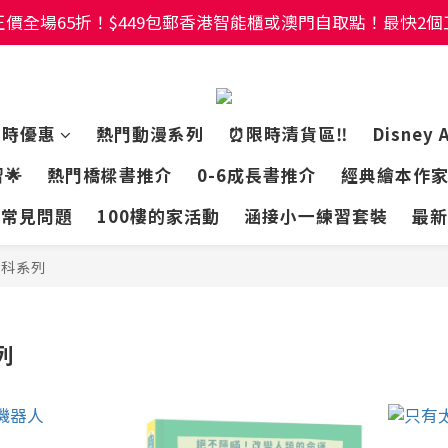
價全場65折！$449包郵香港智能櫃或澳門自取點！最快2
價全場65折！$449包郵香港智能櫃或澳門自取點！最快2
幼稚園及小學試卷/練習📚任選3件85折🌟5件75折
價全場65折！$449包郵香港智能櫃或澳門自取點！最快2
限時優惠
熱門動漫系列
⏰限時清貨區‼️
Disney 
🌟
熱門橋樑書推介
0-6成長書推介
經典繪本作
常見問題
100樓的家活動
涵接小一練習套裝
最新
百科系列
列