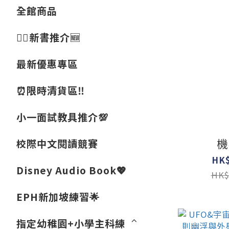
全館商品
👍🏻新書推介🆕
最新優惠專區
⏰限時清貨區‼️
小一面試教具推介💯
機
校際中文閱讀競賽
HK$
Disney Audio Book💖
HK$
EPH新加坡練習🌟
指定幼稚園+小學主科練