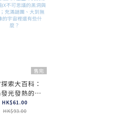
售完
宙探索大百科：
陽發光發熱的原
外星生命真實存
HK$61.00
理由X不可思議
HK$93.00
黑洞與暗物質；
滿謎團、大到無