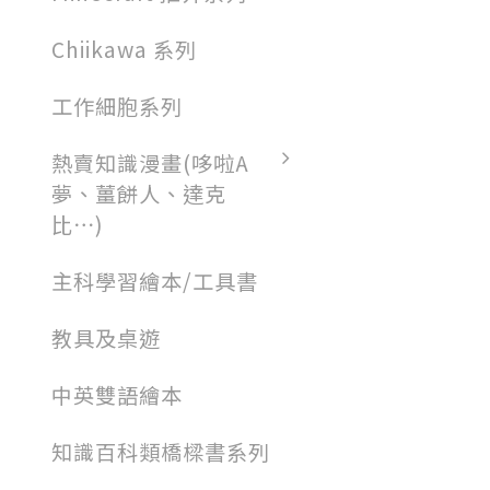
Chiikawa 系列
工作細胞系列
熱賣知識漫畫(哆啦A
夢、薑餅人、達克
比⋯)
主科學習繪本/工具書
教具及桌遊
中英雙語繪本
知識百科類橋樑書系列