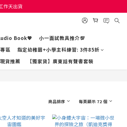
個工作天出貨
個工作天出貨
個工作天出貨
Audio Book💖
小一面試教具推介💯
家專區
指定幼稚園+小學主科練習: 3件85折
現貨推薦
【獨家貨】廣東話有聲書套裝
商品排序
每頁顯示 72 個