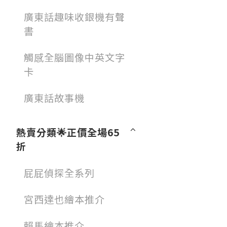
廣東話趣味收銀機有聲
書
觸感全腦圖像中英文字
卡
廣東話故事機
熱賣分類🌟正價全場65
折
屁屁偵探全系列
宮西達也繪本推介
賴馬繪本推介