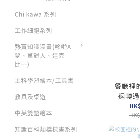
Chiikawa 系列
工作細胞系列
熱賣知識漫畫(哆啦A
夢、薑餅人、達克
比⋯)
主科學習繪本/工具書
餐廳裡
迴轉過
教具及桌遊
HK$
中英雙語繪本
HK$
知識百科類橋樑書系列