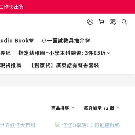
個工作天出貨
個工作天出貨
個工作天出貨
Audio Book💖
小一面試教具推介💯
家專區
指定幼稚園+小學主科練習: 3件85折
現貨推薦
【獨家貨】廣東話有聲書套裝
商品排序
每頁顯示 72 個