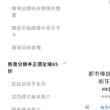
廣東話趣味收銀機有聲
書
觸感全腦圖像中英文字
卡
廣東話故事機
熱賣分類🌟正價全場65
折
都市傳說
刷牙
屁屁偵探全系列
HK$
宮西達也繪本推介
HK$
賴馬繪本推介