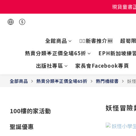
現貨童書正
現貨童書正
現貨童書正
全館商品
👍🏻新書推介🆕
超筍
熱賣分類🌟正價全場65折
EPH新加坡練習
出版社專區
家長會Facebook專頁
全部商品
熱賣分類🌟正價全場65折
熱門橋樑書
妖
妖怪冒險
100樓的家活動
聖誕優惠