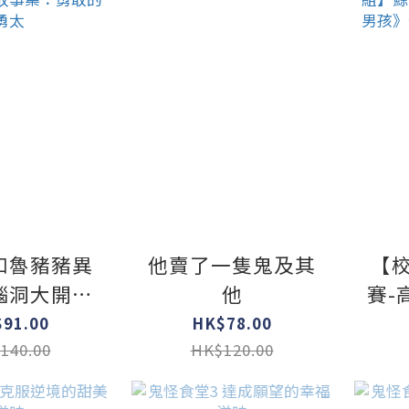
和魯豬豬異
他賣了一隻鬼及其
【
腦洞大開古
他
賽-
集：勇敢的
年
91.00
HK$78.00
勇太
孩
140.00
HK$120.00