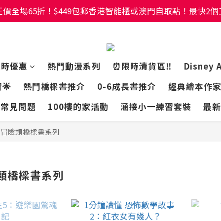
價全場65折！$449包郵香港智能櫃或澳門自取點！最快2
價全場65折！$449包郵香港智能櫃或澳門自取點！最快2
幼稚園及小學試卷/練習📚任選3件85折🌟5件75折
價全場65折！$449包郵香港智能櫃或澳門自取點！最快2
限時優惠
熱門動漫系列
⏰限時清貨區‼️
Disney 
🌟
熱門橋樑書推介
0-6成長書推介
經典繪本作
常見問題
100樓的家活動
涵接小一練習套裝
最新
怪冒險類橋樑書系列
類橋樑書系列