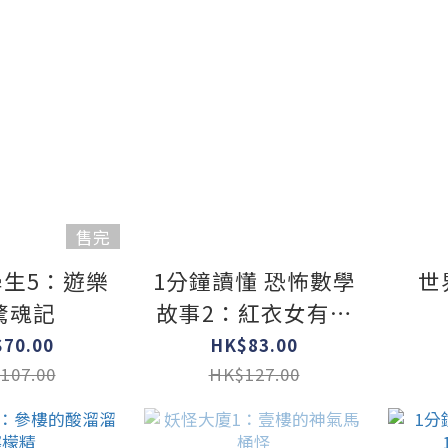
售完
生5：遊樂
1分鐘讀懂 恐怖數學
世
驚魂記
故事2：紅衣女有幾
人？
70.00
HK$83.00
107.00
HK$127.00