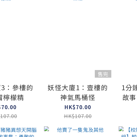
售完
3：參樓的
妖怪大廈1：壹樓的
1分
溜檸檬精
神氣馬桶怪
故事
70.00
HK$70.00
107.00
HK$107.00