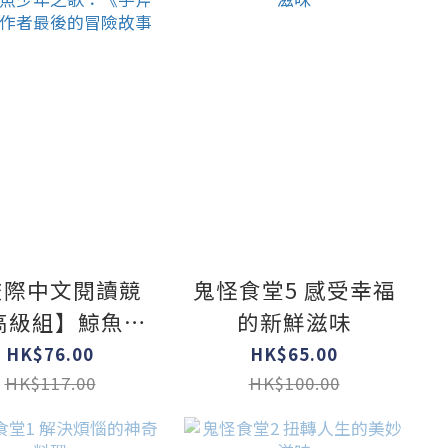
校際中文閱讀競
鬼怪食堂5 感受幸福
高級組】鯨魚少
的新鮮滋味
之歌：《手斧男
HK$76.00
HK$65.00
》作者最後的冒
HK$117.00
HK$100.00
險故事