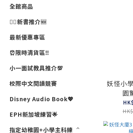
全館商品
👍🏻新書推介🆕
最新優惠專區
⏰限時清貨區‼️
小一面試教具推介💯
妖怪小學
校際中文閱讀競賽
園
Disney Audio Book💖
HK$
HK$
EPH新加坡練習🌟
指定幼稚園+小學主科練