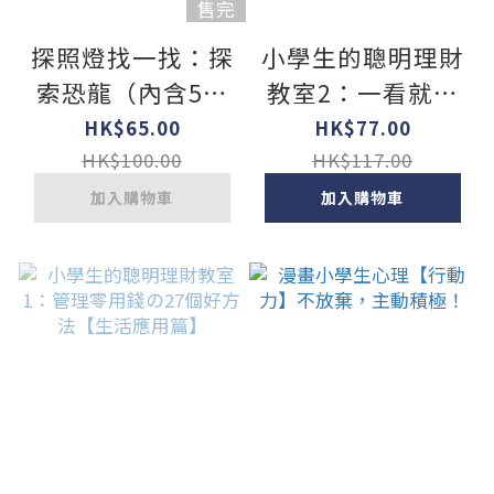
售完
探照燈找一找：探
小學生的聰明理財
索恐龍（內含5大
教室2：一看就懂
場景+30個恐龍小
の27個財商小知識
HK$65.00
HK$77.00
知識+67個找找看
【啟蒙學習篇】
HK$100.00
HK$117.00
題目）
加入購物車
加入購物車