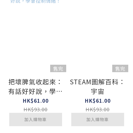
售完
售完
把壞脾氣收起來：
STEAM圖解百科：
有話好好說，學會
宇宙
控制情緒！
HK$61.00
HK$61.00
HK$93.00
HK$93.00
加入購物車
加入購物車