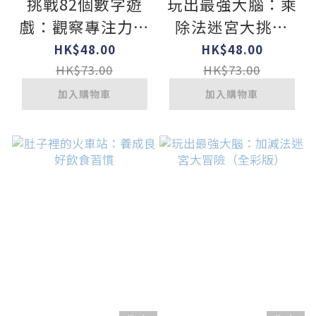
挑戰82個數字遊
玩出最強大腦：乘
戲：觀察專注力、
除法迷宮大挑戰
邏輯思考力、推理
（全彩版）
HK$48.00
HK$48.00
分析力UP！（全
HK$73.00
HK$73.00
彩版）
加入購物車
加入購物車