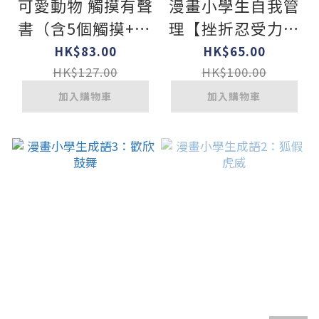
可愛動物 觸摸有聲
漫畫小學生自我管
書（含5個觸摸+10
理【挫折忍受力】
種音效）
跨越挑戰，逆境成
HK$83.00
HK$65.00
長！
HK$127.00
HK$100.00
加入購物車
加入購物車