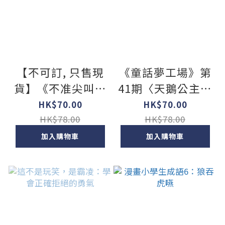
【不可訂, 只售現
《童話夢工場》第
貨】《不准尖叫學
41期〈天鵝公主的
會》Mystery 7 詭
魔法紫水晶〉
HK$70.00
HK$70.00
變！外星偽人換臉
HK$78.00
HK$78.00
殺機
加入購物車
加入購物車