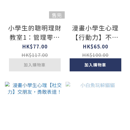
售完
小學生的聰明理財
漫畫小學生心理
教室1：管理零用
【行動力】不放
錢の27個好方法
棄，主動積極！
HK$77.00
HK$65.00
【生活應用篇】
HK$117.00
HK$100.00
加入購物車
加入購物車