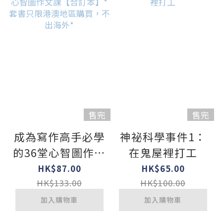
售完
售完
成為寫作高手必學
神祕科學事件1：
的36堂心智圖作文
在鬼屋裡打工
課【合訂本】*套
HK$87.00
HK$65.00
書只限港澳地區購
HK$133.00
HK$100.00
買，不出海外*
加入購物車
加入購物車