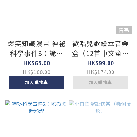
售完
爆笑知識漫畫 神祕
歡唱兒歌繪本音樂
科學事件3：詭異
盒（12首中文童謠
的背後靈
+12首卡拉伴唱
HK$65.00
HK$99.00
+12個動畫+4首打
HK$100.00
HK$174.00
擊樂）
加入購物車
加入購物車