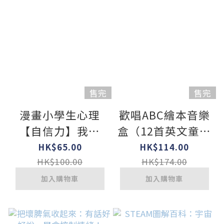
售完
售完
漫畫小學生心理
歡唱ABC繪本音樂
【自信力】我相
盒（12首英文童謠
信，我可以！
+12首卡拉伴唱
HK$65.00
HK$114.00
+12個動畫+4首打
HK$100.00
HK$174.00
擊樂）
加入購物車
加入購物車