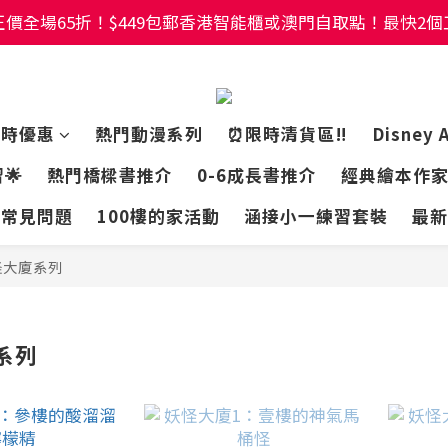
價全場65折！$449包郵香港智能櫃或澳門自取點！最快2
價全場65折！$449包郵香港智能櫃或澳門自取點！最快2
幼稚園及小學試卷/練習📚任選3件85折🌟5件75折
價全場65折！$449包郵香港智能櫃或澳門自取點！最快2
限時優惠
熱門動漫系列
⏰限時清貨區‼️
Disney 
🌟
熱門橋樑書推介
0-6成長書推介
經典繪本作
常見問題
100樓的家活動
涵接小一練習套裝
最新
怪大廈系列
系列