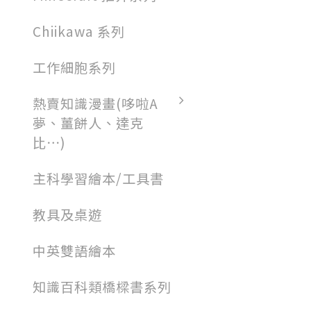
Chiikawa 系列
工作細胞系列
熱賣知識漫畫(哆啦A
夢、薑餅人、達克
比⋯)
主科學習繪本/工具書
教具及桌遊
中英雙語繪本
知識百科類橋樑書系列