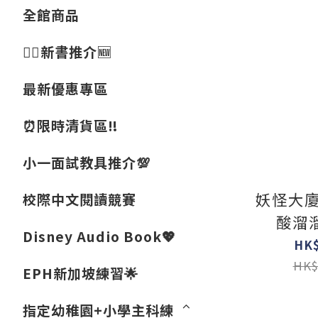
全館商品
👍🏻新書推介🆕
最新優惠專區
⏰限時清貨區‼️
小一面試教具推介💯
妖怪大廈
校際中文閱讀競賽
酸溜
Disney Audio Book💖
HK$
HK$
EPH新加坡練習🌟
指定幼稚園+小學主科練