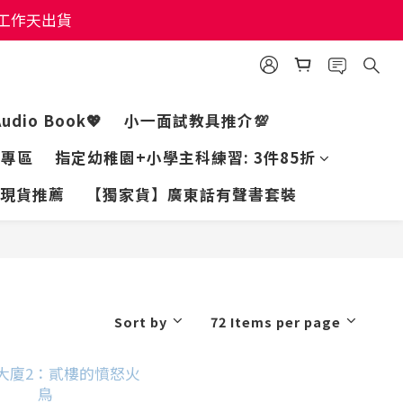
個工作天出貨
個工作天出貨
個工作天出貨
Audio Book💖
小一面試教具推介💯
家專區
指定幼稚園+小學主科練習: 3件85折
現貨推薦
【獨家貨】廣東話有聲書套裝
Sort by
72 Items per page