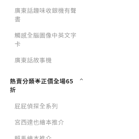
廣東話趣味收銀機有聲
書
觸感全腦圖像中英文字
卡
廣東話故事機
熱賣分類🌟正價全場65
折
屁屁偵探全系列
宮西達也繪本推介
賴馬繪本推介