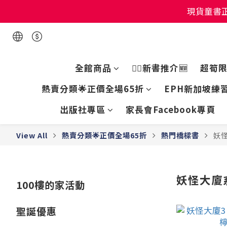
現貨童書正
現貨童書正
現貨童書正
全館商品
👍🏻新書推介🆕
超筍
熱賣分類🌟正價全場65折
EPH新加坡練習
出版社專區
家長會Facebook專頁
View All
熱賣分類🌟正價全場65折
熱門橋樑書
妖
妖怪大廈
100樓的家活動
聖誕優惠