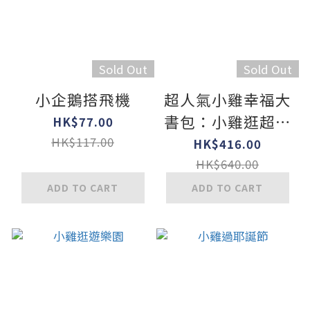
Sold Out
Sold Out
小企鵝搭飛機
超人氣小雞幸福大
書包：小雞逛超市
HK$77.00
+小雞逛遊樂園+小
HK$117.00
HK$416.00
雞過生日+小雞過
HK$640.00
耶誕節+小雞去露
ADD TO CART
ADD TO CART
營+小雞到外婆家
*套書只限港澳地
區購買，不出海外
*