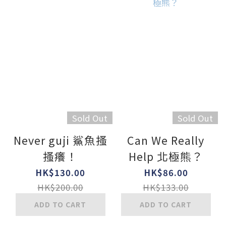
Sold Out
Sold Out
Never guji 鯊魚搔
Can We Really
搔癢！
Help 北極熊？
HK$130.00
HK$86.00
HK$200.00
HK$133.00
ADD TO CART
ADD TO CART