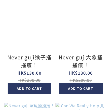
Never guji猴子搔
Never guji大象搔
搔癢！
搔癢！
HK$130.00
HK$130.00
HK$200.00
HK$200.00
ADD TO CART
ADD TO CART