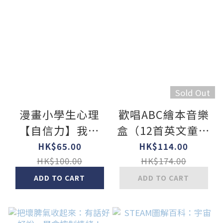
Sold Out
漫畫小學生心理
歡唱ABC繪本音樂
【自信力】我相
盒（12首英文童謠
信，我可以！
+12首卡拉伴唱
HK$65.00
HK$114.00
+12個動畫+4首打
HK$100.00
HK$174.00
擊樂）
ADD TO CART
ADD TO CART