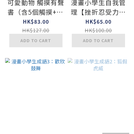
可愛動物 觸摸有聲
漫畫小學生自我管
書（含5個觸摸+10
理【挫折忍受力】
種音效）
跨越挑戰，逆境成
HK$83.00
HK$65.00
長！
HK$127.00
HK$100.00
ADD TO CART
ADD TO CART