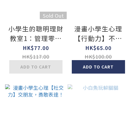
Sold Out
小學生的聰明理財
漫畫小學生心理
教室1：管理零用
【行動力】不放
錢の27個好方法
棄，主動積極！
HK$77.00
HK$65.00
【生活應用篇】
HK$117.00
HK$100.00
ADD TO CART
ADD TO CART