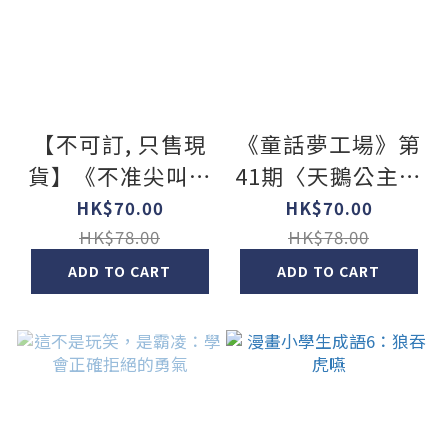
【不可訂, 只售現
《童話夢工場》第
貨】《不准尖叫學
41期〈天鵝公主的
會》Mystery 7 詭
魔法紫水晶〉
HK$70.00
HK$70.00
變！外星偽人換臉
HK$78.00
HK$78.00
殺機
ADD TO CART
ADD TO CART