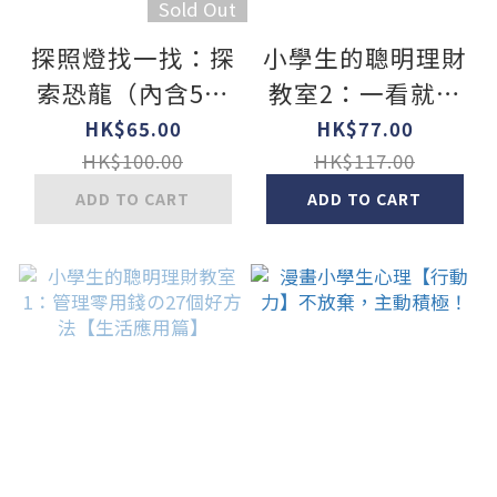
Sold Out
探照燈找一找：探
小學生的聰明理財
索恐龍（內含5大
教室2：一看就懂
場景+30個恐龍小
の27個財商小知識
HK$65.00
HK$77.00
知識+67個找找看
【啟蒙學習篇】
HK$100.00
HK$117.00
題目）
ADD TO CART
ADD TO CART