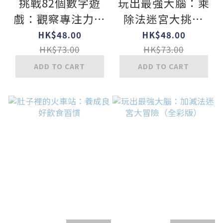
挑戰82個數字遊
玩出最強大腦：乘
戲：觀察專注力、
除法迷宮大挑戰
邏輯思考力、推理
（全彩版）
HK$48.00
HK$48.00
分析力UP！（全
HK$73.00
HK$73.00
彩版）
ADD TO CART
ADD TO CART