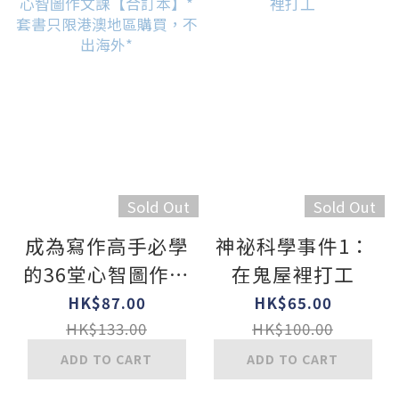
Sold Out
Sold Out
成為寫作高手必學
神祕科學事件1：
的36堂心智圖作文
在鬼屋裡打工
課【合訂本】*套
HK$87.00
HK$65.00
書只限港澳地區購
HK$133.00
HK$100.00
買，不出海外*
ADD TO CART
ADD TO CART