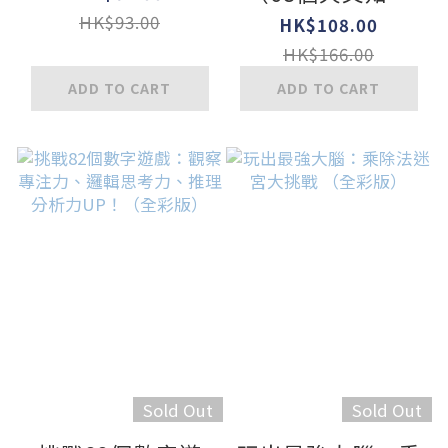
+51個互動機關）
HK$93.00
HK$108.00
HK$166.00
ADD TO CART
ADD TO CART
Sold Out
Sold Out