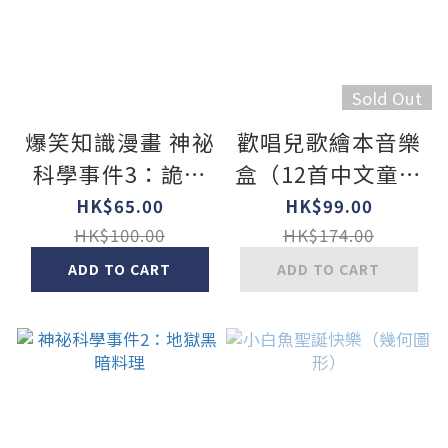
Sold Out
爆笑知識漫畫 神祕
歡唱兒歌繪本音樂
科學事件3：詭異
盒（12首中文童謠
的背後靈
+12首卡拉伴唱
HK$65.00
HK$99.00
+12個動畫+4首打
HK$100.00
HK$174.00
擊樂）
ADD TO CART
ADD TO CART