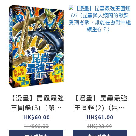
【漫畫】昆蟲最強
【漫畫】昆蟲最強
王圖鑑(3)（第一
王圖鑑(2)（昆蟲
輪對戰賽接近尾
與人類間的默契受
HK$60.00
HK$61.00
聲，成功進入複賽
到考驗，誰能在激
HK$93.00
HK$93.00