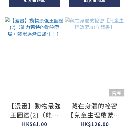
的選手確認！）
戰中繼續生存？）
加入購物車
加入購物車
售完
【漫畫】動物最強
藏在身體的祕密
王圖鑑(2)（能力
【兒童生理啟蒙3D
獨特的動物登場，
立體書】
HK$61.00
HK$126.00