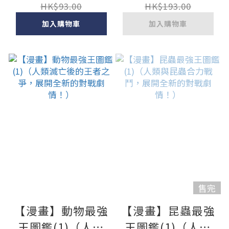
戰況逐漸白熱
HK$93.00
HK$193.00
化！）
加入購物車
加入購物車
售完
【漫畫】動物最強
【漫畫】昆蟲最強
王圖鑑(1)（人類
王圖鑑(1)（人類