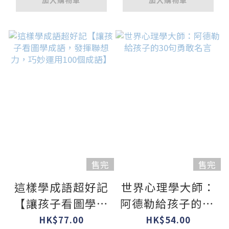
加入購物車
加入購物車
售完
售完
這樣學成語超好記
世界心理學大師：
【讓孩子看圖學成
阿德勒給孩子的30
語，發揮聯想力，
句勇敢名言
HK$77.00
HK$54.00