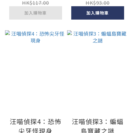
個量詞】：用對量
HK$117.00
HK$93.00
詞，讓句子變得更
加入購物車
加入購物車
優美！
汪喵偵探4：恐怖
汪喵偵探3：蝙蝠
尖牙怪現身
島寶藏之謎