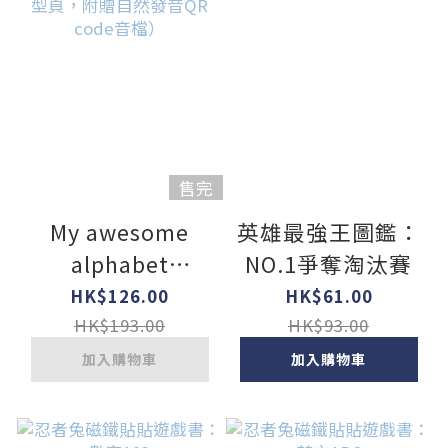
售完
My awesome
英雄最強王圖鑑：
alphabet
NO.1爭奪淘汰賽
Book【超大ABC
HK$126.00
HK$61.00
字母書】（中英雙
HK$193.00
HK$93.00
語字母形狀鏤空造
加入購物車
加入購物車
型頁，附贈自然發
音QR code音檔）