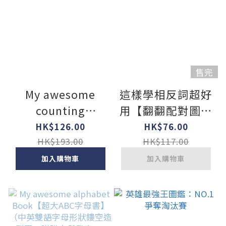
售完
My awesome
這樣學相反詞超好
counting
用【翻翻配對圖像
Book【超大123數
記憶，輕鬆學會
HK$126.00
HK$76.00
字書】（中英雙語
200個語詞用法】
HK$193.00
HK$117.00
數字形狀鏤空造型
加入購物車
加入購物車
頁，附贈數數遊戲
QR code音檔）