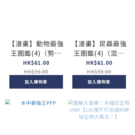
【漫畫】動物最強
【漫畫】昆蟲最強
王圖鑑(4)（勢均
王圖鑑(4)（混亂
力敵的猛獸之爭，
的第二輪戰鬥結
HK$61.00
HK$61.00
戰鬥即將進入準決
束，準決賽對戰者
HK$93.00
HK$93.00
賽！
確認！）
加入購物車
加入購物車