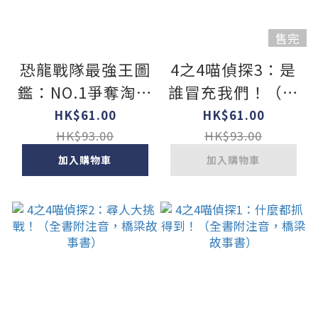
售完
恐龍戰隊最強王圖
4之4喵偵探3：是
鑑：NO.1爭奪淘汰
誰冒充我們！（全
賽
書附注音，橋梁故
HK$61.00
HK$61.00
事書）
HK$93.00
HK$93.00
加入購物車
加入購物車