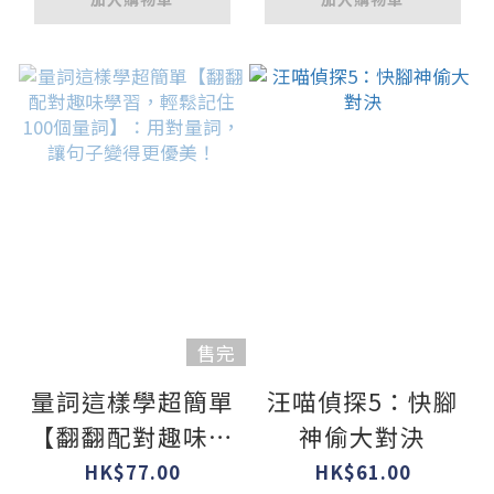
售完
量詞這樣學超簡單
汪喵偵探5：快腳
【翻翻配對趣味學
神偷大對決
習，輕鬆記住100
HK$77.00
HK$61.00