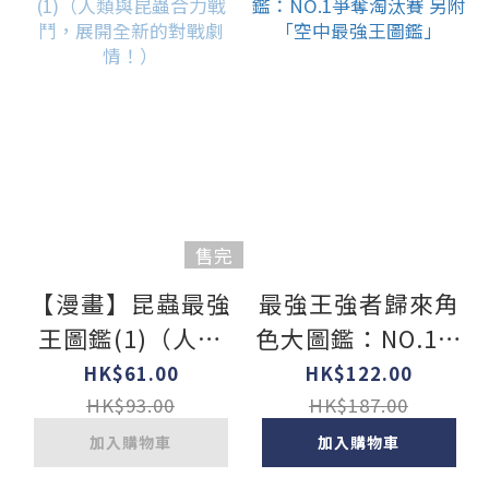
售完
【漫畫】昆蟲最強
最強王強者歸來角
王圖鑑(1)（人類
色大圖鑑：NO.1爭
與昆蟲合力戰鬥，
奪淘汰賽 另附「空
HK$61.00
HK$122.00
展開全新的對戰劇
中最強王圖鑑」
HK$93.00
HK$187.00
情！）
加入購物車
加入購物車