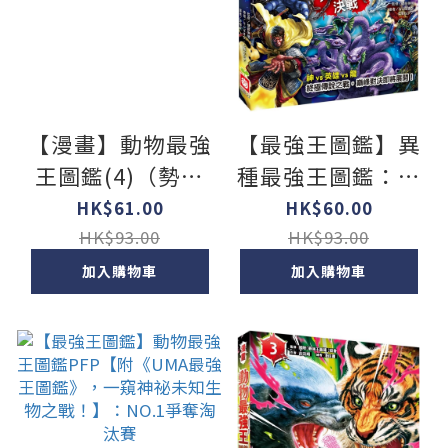
【漫畫】動物最強
【最強王圖鑑】異
王圖鑑(4)（勢均
種最強王圖鑑：天
力敵的猛獸之爭，
界之巔決戰 - NO.1
HK$61.00
HK$60.00
戰鬥即將進入準決
爭奪淘汰賽
HK$93.00
HK$93.00
賽！
加入購物車
加入購物車