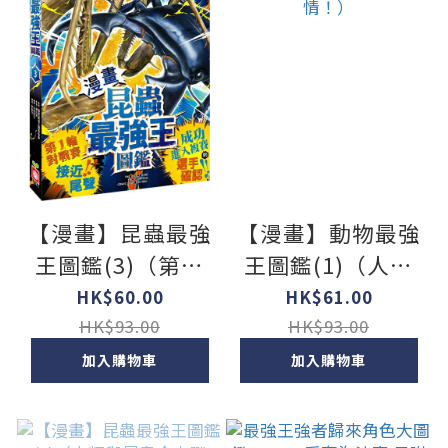
【漫畫】昆蟲最強
【漫畫】動物最強
王圖鑑(3)（第一
王圖鑑(1)（人類
輪對戰賽接近尾
滅亡後的王者之
HK$60.00
HK$61.00
聲，成功進入複賽
爭，展開全新的對
HK$93.00
HK$93.00
的選手確認！）
戰劇情！）
加入購物車
加入購物車