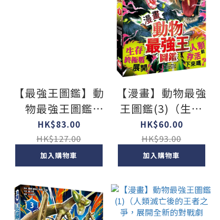
【最強王圖鑑】動
【漫畫】動物最強
物最強王圖鑑
王圖鑑(3)（生存
PFP【附《UMA最
終極戰展開！人類
HK$83.00
HK$60.00
強王圖鑑》，一窺
能存活下來嗎？）
HK$127.00
HK$93.00
神祕未知生物之
加入購物車
加入購物車
戰！】：NO.1爭奪
淘汰賽