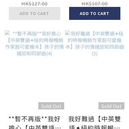
英雙語QR Code音
HK$127.00
HK$107.00
檔）
ADD TO CART
ADD TO CART
Sold Out
Sold Out
**暫不再版**我好
我好難過【中英雙
擔心【中英雙語✦
語✦紐約時報暢銷