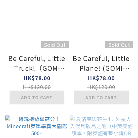
Sold Out
Sold Out
Be Careful, Little
Be Careful, Little
Truck!（GOMI
Plane! (GOMI
TARO）
TARO)
HK$78.00
HK$78.00
HK$120.00
HK$120.00
ADD TO CART
ADD TO CART