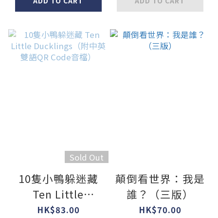
說QR Code）
檔）
ADD TO CART
ADD TO CART
Sold Out
10隻小鴨躲迷藏
顛倒看世界：我是
Ten Little
誰？（三版）
Ducklings（附中
HK$83.00
HK$70.00