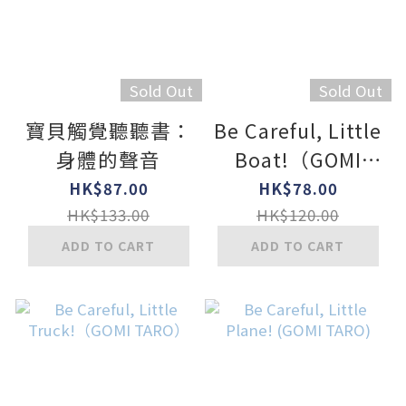
Sold Out
Sold Out
寶貝觸覺聽聽書：
Be Careful, Little
身體的聲音
Boat!（GOMI
TARO＋QR Code
HK$87.00
HK$78.00
MP3）
HK$133.00
HK$120.00
ADD TO CART
ADD TO CART