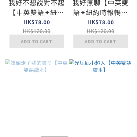
我好不想說對不起
我好無聊【中英雙
【中英雙語✦紐約
語✦紐約時報暢銷
時報暢銷作家超可
作家超可愛繪本】
HK$78.00
HK$78.00
愛繪本】孩子的情
HK$120.00
HK$120.00
緒認知四部曲(2)
ADD TO CART
ADD TO CART