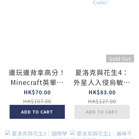
Sold Out
邊玩邊背拿高分！
夏洛克與花生4：
Minecraft英單學
外星人入侵烏敏島
霸大圖鑑500+
之謎（中英雙語讀
HK$70.00
HK$83.00
本，附英語有聲小
HK$107.00
HK$127.00
說QR Code）
ADD TO CART
ADD TO CART