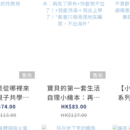
售完
售完
是從哪裡來
寶貝的第一套生活
【
親子共學的
自理小繪本：再見
系
教育
了尿布+快要憋不住
這
74.00
HK$83.00
了！+我愛洗澡＋我
語
113.00
HK$127.00
去上學了！*套書只
力