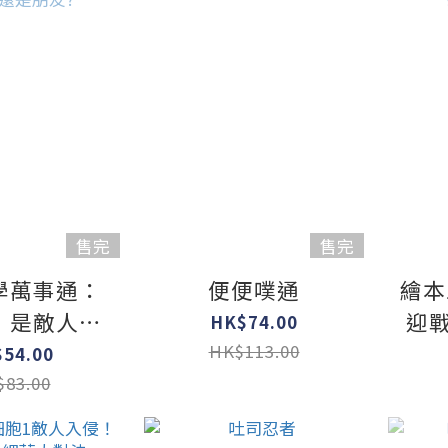
售完
售完
學萬事通：
便便噗通
繪本
，是敵人還
迎
HK$74.00
朋友?
HK$113.00
54.00
83.00