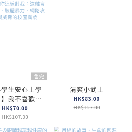
售完
小學生安心上學
清爽小武士
列】我不喜歡你
HK$83.00
樣對我：遠離言
HK$127.00
HK$70.00
傷害、肢體暴
HK$107.00
、網路攻擊與威