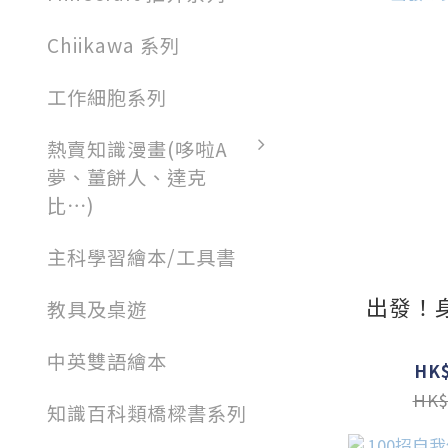
Chiikawa 系列
工作細胞系列
熱賣知識漫畫(哆啦A
夢、薑餅人、達克
比⋯)
主科學習繪本/工具書
出發！
教具及桌遊
中英雙語繪本
HK$
HK$
知識百科類橋樑書系列