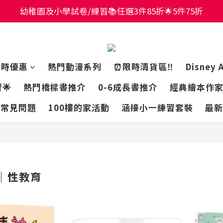
價全場65折！$449包郵香港智能櫃或澳門自取點！最快2
幼稚園及小學試卷/練習📚任選3件85折🌟5件75折
價全場65折！$449包郵香港智能櫃或澳門自取點！最快2
限時優惠
熱門動漫系列
⏰限時清貨區‼️
Disney 
🌟
熱門橋樑書推介
0-6成長書推介
經典繪本作
常見問題
100樓的家活動
涵接小一練習套裝
最新
｜性教育