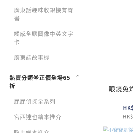
廣東話趣味收銀機有聲
書
觸感全腦圖像中英文字
卡
廣東話故事機
熱賣分類🌟正價全場65
折
眼鏡兔
屁屁偵探全系列
HK$
宮西達也繪本推介
HK$
賴馬繪本推介