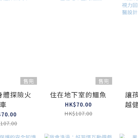
限港澳地區購買，
不出海外*
售完
售完
身體探險火
住在地下室的鱷魚
讓
車
越
HK$70.00
遊
HK$107.00
70.00
醫設
107.00