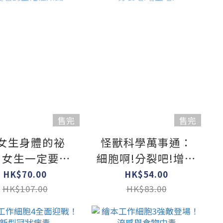
售完
售完
女生身體的祕
怪獸科學萬事通：
：女生一定要看
細胞啊!分裂吧!增生
的正確性知識
吧!
HK$70.00
HK$54.00
HK$107.00
HK$83.00