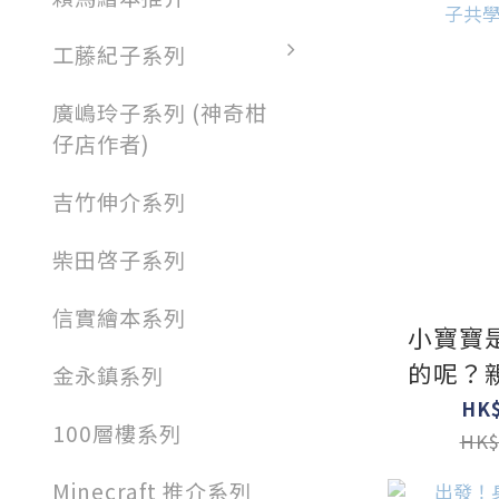
工藤紀子系列
廣嶋玲子系列 (神奇柑
仔店作者)
吉竹伸介系列
柴田啓子系列
信實繪本系列
小寶寶
的呢？
金永鎮系列
性
HK$
100層樓系列
HK$
Minecraft 推介系列