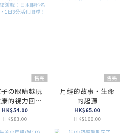
脅的校園霸凌
售完
售完
孩子の眼睛越玩
月經的故事‧生命
健康的視力回復
的起源
戲：日本眼科名
HK$54.00
HK$65.00
計，1日3分活
HK$83.00
HK$100.00
化眼球！