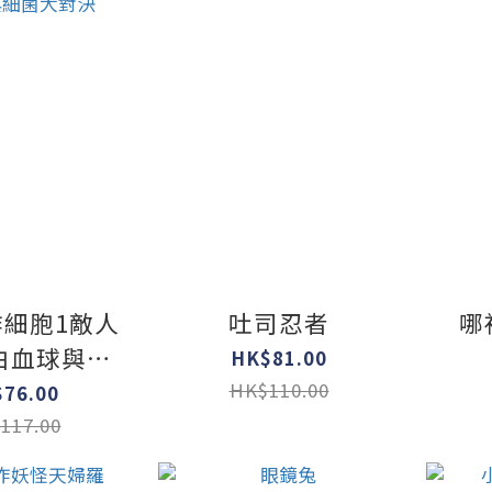
細胞1敵人
吐司忍者
哪
白血球與細
HK$81.00
大對決
HK$110.00
76.00
117.00