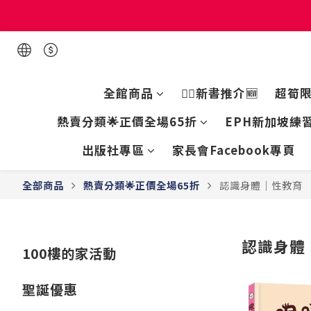
現貨童書正
現貨童書正
全館商品
👍🏻新書推介🆕
超筍
熱賣分類🌟正價全場65折
EPH新加坡練習
出版社專區
家長會Facebook專頁
全部商品
熱賣分類🌟正價全場65折
認識身體｜性教育
認識身體
100樓的家活動
聖誕優惠