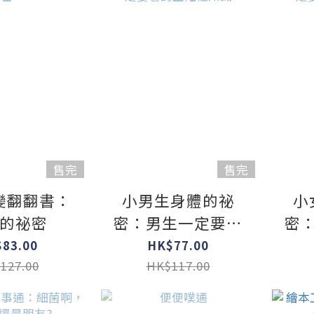
售完
售完
變翻翻書：
小男生身體的祕
小
的祕密
密：男生一定要看
密
的正確性知識
83.00
HK$77.00
127.00
HK$117.00