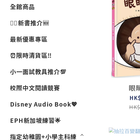
全館商品
👍🏻新書推介🆕
最新優惠專區
⏰限時清貨區‼️
小一面試教具推介💯
眼
校際中文閱讀競賽
HK$
Disney Audio Book💖
HK$
EPH新加坡練習🌟
指定幼稚園+小學主科練